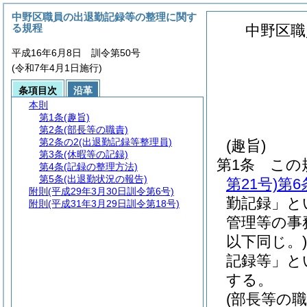
中野区職員の出退勤記録等の整理に関す
る規程
中野区職
平成16年6月8日 訓令第50号
(令和7年4月1日施行)
条項目次
沿革
本則
第1条
(趣旨)
第2条
(部長等の職責)
第2条の2
(出退勤記録等整理員)
(趣旨)
第3条
(休暇等の記録)
第1条
この
第4条
(記録の整理方法)
第5条
(出退勤状況の報告)
第21号)
第6
附則
(平成29年3月30日訓令第6号)
勤記録」と
附則
(平成31年3月29日訓令第18号)
管理等の事
以下同じ。)
記録等」と
する。
(部長等の職