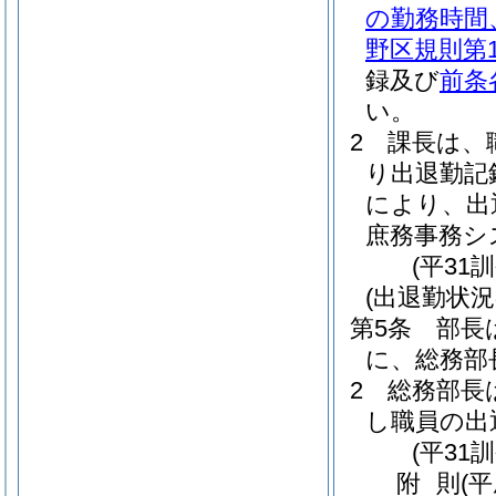
の勤務時間
野区規則第1
録及び
前条
い。
2
課長は、
り出退勤記
により、出
庶務事務シ
(平31
(出退勤状況
第5条
部長
に、総務部
2
総務部長
し職員の出
(平31
附
則
(