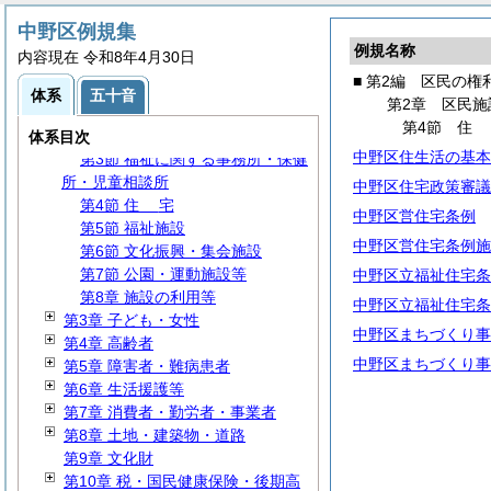
第1編 区政運営の基本
中野区例規集
第2編 区民の権利・義務
例規名称
内容現在 令和8年4月30日
第1章 自治活動
■ 第2編 区民の権
第2章 区民施設
体系
五十音
第2章 区民施
第1節 地域事務所
第4節
第2節 区民活動センター
体系目次
中野区住生活の基本
第3節 福祉に関する事務所・保健
所・児童相談所
中野区住宅政策審議
第4節
住
宅
中野区営住宅条例
第5節 福祉施設
中野区営住宅条例施
第6節 文化振興・集会施設
第7節 公園・運動施設等
中野区立福祉住宅条
第8章 施設の利用等
中野区立福祉住宅条
第3章 子ども・女性
中野区まちづくり事
第4章 高齢者
中野区まちづくり事
第5章 障害者・難病患者
第6章 生活援護等
第7章 消費者・勤労者・事業者
第8章 土地・建築物・道路
第9章 文化財
第10章 税・国民健康保険・後期高