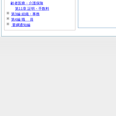
齢者医療・介護保険
第11章 証明・手数料
第3編 組織・事務
第4編
職
員
要綱通知編