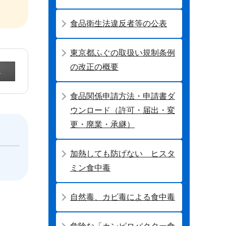
食品衛生法違反者等の公表
東京都ふぐの取扱い規制条例
の改正の概要
食品関係申請方法・申請書ダ
ウンロード（許可・届出・変
更・廃業・承継）
加熱しても防げない ヒスタ
ミン食中毒
自然毒、カビ毒による食中毒