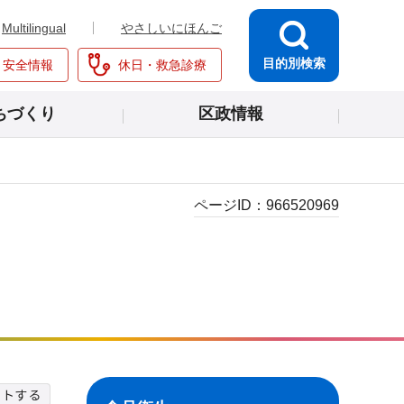
Multilingual
やさしいにほんご
目的別検索
・安全情報
休日・救急診療
ちづくり
区政情報
ページID：
966520969