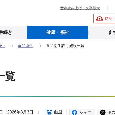
音声読み上げ・文字拡大
防災
手続き
健康・福祉
ま
衛生
食品衛生
食品衛生許可施設一覧
一覧
日：2026年8月3日
印刷