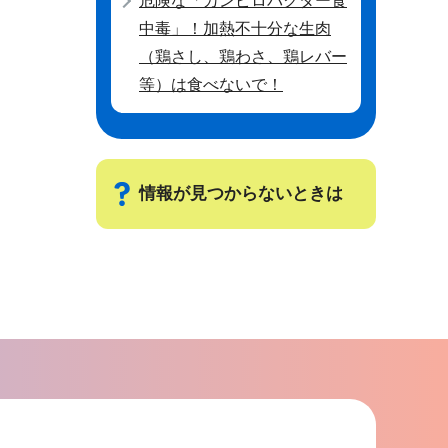
危険な「カンピロバクター食
中毒」！加熱不十分な生肉
（鶏さし、鶏わさ、鶏レバー
等）は食べないで！
情報が見つからないときは
サ
ブ
ナ
ビ
ゲ
ー
シ