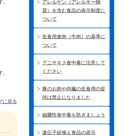
アレルゲン（アレルギー物
す。
質）を含む食品の表示制度に
ついて
生食用食肉（牛肉）の基準に
ついて
アニサキス食中毒に注意して
ください
す。
豚のお肉や内臓の生食用の提
供は禁止になりました
プに戻る
細菌性食中毒を防ぎましょう
遺伝子組換え食品の表示