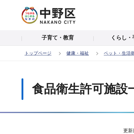
こ
の
ペ
ー
子育て・教育
くらし・
ジ
の
トップページ
健康・福祉
ペット・生活
先
頭
本
で
文
す
こ
食品衛生許可施設
こ
か
ら
サ
更新