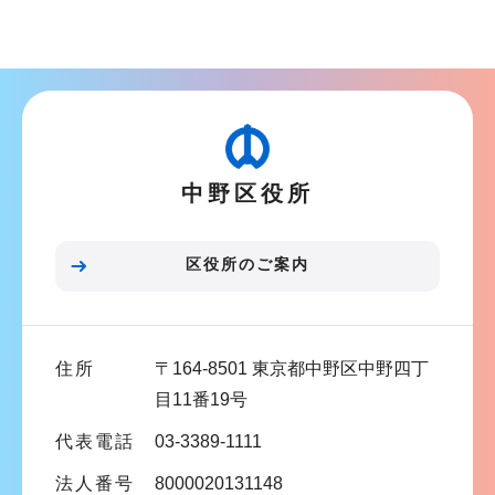
サ
ョ
ブ
ン
ナ
こ
ビ
こ
ゲ
か
ー
ら
中野区役所
シ
ョ
ン
区役所のご案内
こ
こ
ま
住所
〒164-8501 東京都中野区中野四丁
で
目11番19号
代表電話
03-3389-1111
法人番号
8000020131148