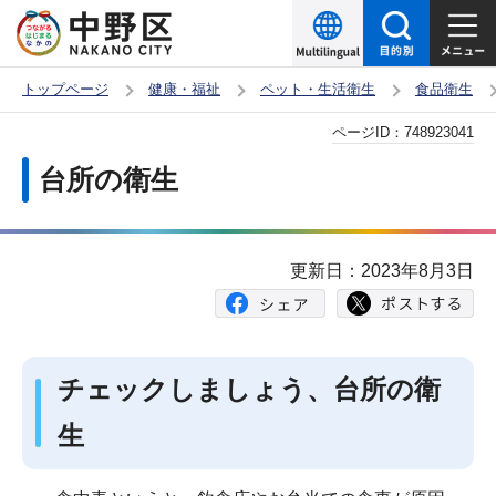
こ
の
ペ
トップページ
健康・福祉
ペット・生活衛生
食品衛生
ー
本
ページID：
748923041
ジ
文
の
台所の衛生
こ
先
こ
頭
か
で
更新日：2023年8月3日
ら
す
チェックしましょう、台所の衛
生