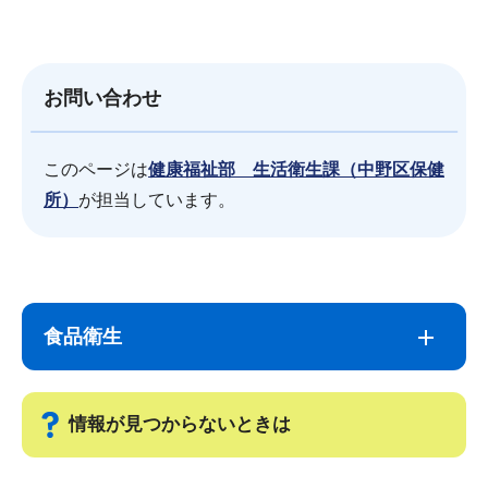
お問い合わせ
このページは
健康福祉部 生活衛生課（中野区保健
所）
が担当しています。
サ
本
ブ
文
食品衛生
ナ
こ
ビ
こ
ゲ
ま
情報が見つからないときは
ー
で
シ