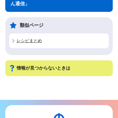
ナ
こ
ん通信」
ビ
こ
ゲ
ま
ー
で
類似ページ
シ
ョ
レシピまとめ
ン
こ
こ
か
情報が見つからないときは
ら
サ
ブ
ナ
ビ
ゲ