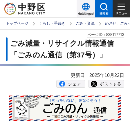
こ
の
ペ
トップページ
くらし・手続き
ごみ・資源
めざせ、ごみ
ー
本
ページID：
838117713
ジ
文
ごみ減量・リサイクル情報通信
の
こ
先
「ごみのん通信（第37号）」
こ
頭
か
で
ら
更新日：2025年10月22日
す