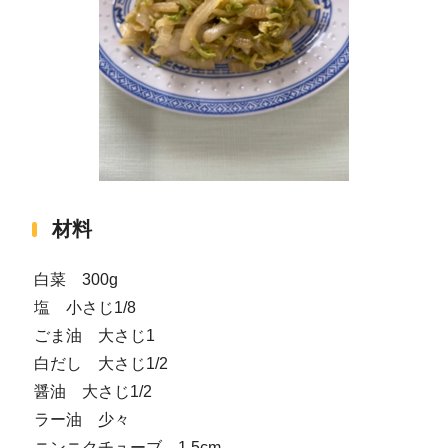
材料
白菜 300g
塩 小さじ1/8
ごま油 大さじ1
白だし 大さじ1/2
醤油 大さじ1/2
ラー油 少々
ニンニクチューブ 1.5cm