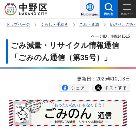
こ
の
ペ
トップページ
くらし・手続き
ごみ・資源
めざせ、ごみ
ー
本
ページID：
449141615
ジ
文
ごみ減量・リサイクル情報通信
の
こ
先
「ごみのん通信（第35号）」
こ
頭
か
で
ら
更新日：2025年10月3日
す