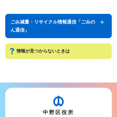
サ
本
ブ
文
ごみ減量・リサイクル情報通信「ごみの
ナ
こ
ん通信」
ビ
こ
ゲ
ま
ー
で
情報が見つからないときは
シ
ョ
サ
ン
ブ
こ
ナ
こ
ビ
か
ゲ
ら
ー
中野区役所
シ