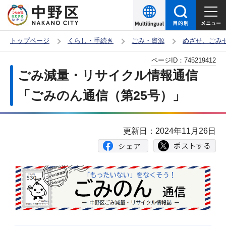
こ
の
ペ
トップページ
くらし・手続き
ごみ・資源
めざせ、ごみ
ー
本
ページID：
745219412
ジ
文
ごみ減量・リサイクル情報通信
の
こ
先
「ごみのん通信（第25号）」
こ
頭
か
で
ら
更新日：2024年11月26日
す