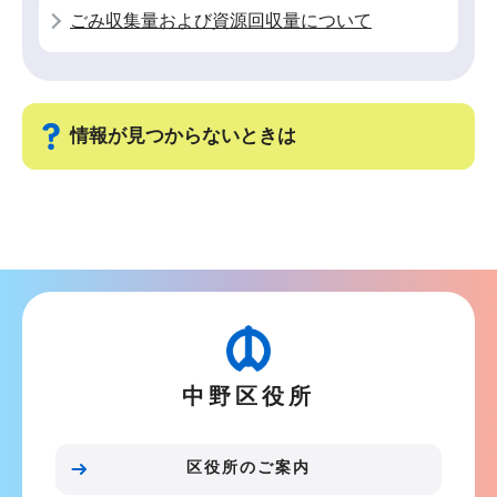
ョ
ごみ収集量および資源回収量について
ン
こ
こ
か
情報が見つからないときは
ら
サ
ブ
ナ
ビ
ゲ
ー
中野区役所
シ
ョ
ン
区役所のご案内
こ