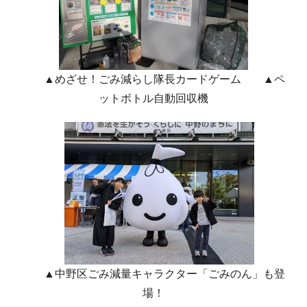
▲めざせ！ごみ減らし隊長カードゲーム ▲ペ
ットボトル自動回収機
▲中野区ごみ減量キャラクター「ごみのん」も登
場！