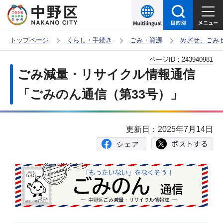
こ
の
ペ
トップページ
くらし・手続き
ごみ・資源
めざせ、ごみ
ー
本
ページID：
243940981
ジ
文
ごみ減量・リサイクル情報通信
の
こ
先
「ごみのん通信（第33号）」
こ
頭
か
で
ら
更新日：2025年7月14日
す