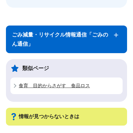
サ
本
ブ
文
ごみ減量・リサイクル情報通信「ごみの
ナ
こ
ん通信」
ビ
こ
ゲ
ま
ー
で
類似ページ
シ
ョ
食育 目的からさがす 食品ロス
ン
こ
こ
か
情報が見つからないときは
ら