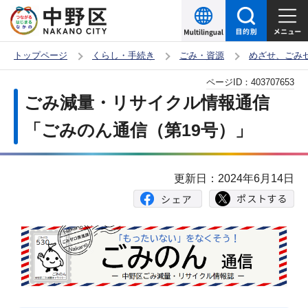
こ
の
ペ
トップページ
くらし・手続き
ごみ・資源
めざせ、ごみ
ー
本
ページID：
403707653
ジ
文
ごみ減量・リサイクル情報通信
の
こ
先
「ごみのん通信（第19号）」
こ
頭
か
で
ら
更新日：2024年6月14日
す