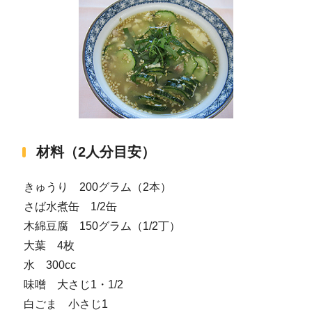
材料（2人分目安）
きゅうり 200グラム（2本）
さば水煮缶 1/2缶
木綿豆腐 150グラム（1/2丁）
大葉 4枚
水 300cc
味噌 大さじ1・1/2
白ごま 小さじ1