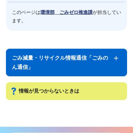
このページは
環境部 ごみゼロ推進課
が担当してい
ます。
サ
本
ブ
文
ごみ減量・リサイクル情報通信「ごみの
ナ
こ
ん通信」
ビ
こ
ゲ
ま
ー
で
情報が見つからないときは
シ
ョ
サ
ン
ブ
こ
ナ
こ