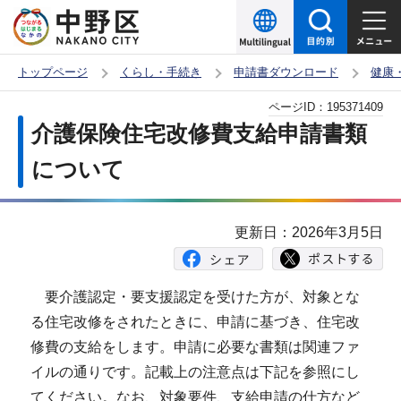
こ
の
ペ
トップページ
くらし・手続き
申請書ダウンロード
健康
ー
本
ページID：
195371409
ジ
文
介護保険住宅改修費支給申請書類
の
こ
先
について
こ
頭
か
で
ら
更新日：2026年3月5日
す
要介護認定・要支援認定を受けた方が、対象とな
る住宅改修をされたときに、申請に基づき、住宅改
修費の支給をします。申請に必要な書類は関連ファ
イルの通りです。記載上の注意点は下記を参照にし
てください。なお、対象要件、支給申請の仕方など