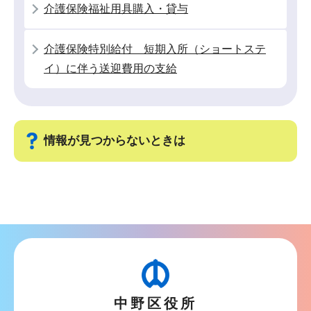
介護保険福祉用具購入・貸与
か
ら
介護保険特別給付 短期入所（ショートステ
イ）に伴う送迎費用の支給
情報が見つからないときは
サ
ブ
ナ
ビ
ゲ
ー
中野区役所
シ