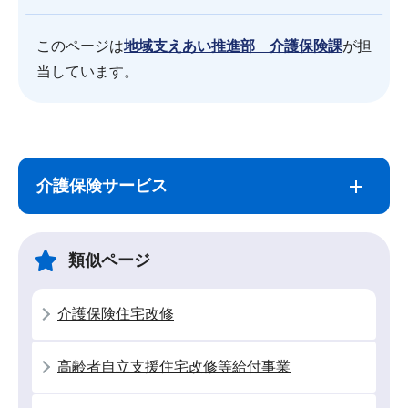
このページは
地域支えあい推進部 介護保険課
が担
当しています。
サ
本
ブ
文
介護保険サービス
ナ
こ
ビ
こ
ゲ
ま
類似ページ
ー
で
シ
介護保険住宅改修
ョ
ン
高齢者自立支援住宅改修等給付事業
こ
こ