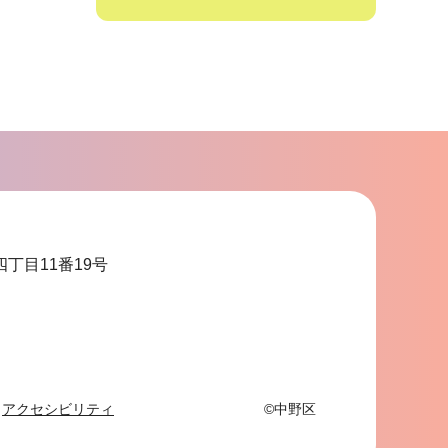
サ
ブ
ナ
ビ
ゲ
ー
シ
ョ
四丁目11番19号
ン
こ
こ
ま
で
アクセシビリティ
©中野区