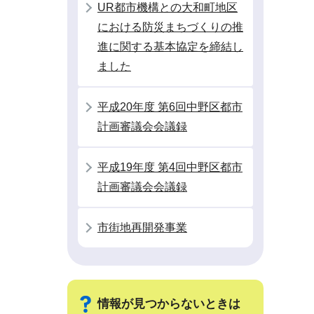
UR都市機構との大和町地区
における防災まちづくりの推
進に関する基本協定を締結し
ました
平成20年度 第6回中野区都市
計画審議会会議録
平成19年度 第4回中野区都市
計画審議会会議録
市街地再開発事業
情報が見つからないときは