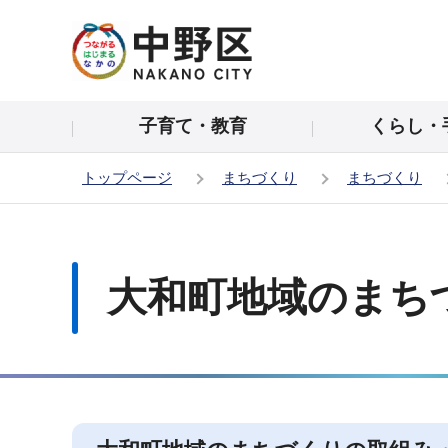
こ
の
ペ
ー
子育て・教育
くらし・
ジ
の
トップページ
まちづくり
まちづくり
先
頭
本
で
文
す
こ
大和町地域のまち
こ
か
ら
サ