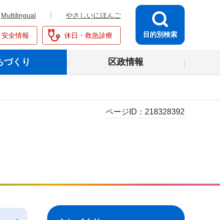
Multilingual
やさしいにほんご
目的別検索
・安全情報
休日・救急診療
ちづくり
区政情報
ページID：
218328392