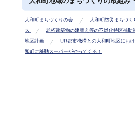
大和町地域のまちづくりの取組み
ブ
ナ
大和町まちづくりの会
大和町防災まちづく
ビ
ゲ
ス
老朽建築物の建替え等の不燃化特区補助
ー
地区計画
UR都市機構との大和町地区にお
シ
和町に移動スーパーがやってくる！
ョ
ン
本
こ
文
こ
こ
か
こ
ら
ま
で