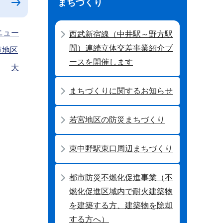
まちづくり
ニュー
西武新宿線（中井駅～野方駅
間）連続立体交差事業紹介ブ
道地区
ースを開催します
大
まちづくりに関するお知らせ
若宮地区の防災まちづくり
東中野駅東口周辺まちづくり
都市防災不燃化促進事業（不
燃化促進区域内で耐火建築物
を建築する方、建築物を除却
する方へ）