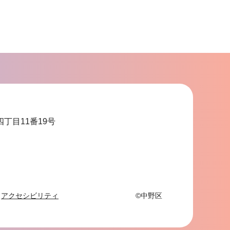
サ
ブ
ナ
ビ
ゲ
ー
シ
ョ
四丁目11番19号
ン
こ
こ
ま
で
アクセシビリティ
©中野区