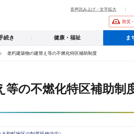
音声読み上げ・文字拡大
防災
手続き
健康・福祉
ま
老朽建築物の建替え等の不燃化特区補助制度
え等の不燃化特区補助制
（大和町地区の制度延伸決定）