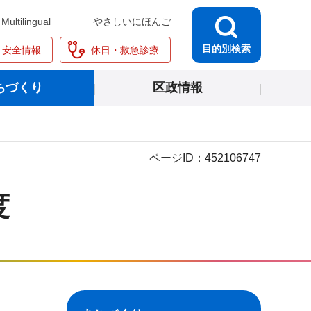
Multilingual
やさしいにほんご
目的別検索
・安全情報
休日・救急診療
ちづくり
区政情報
ページID：
452106747
度