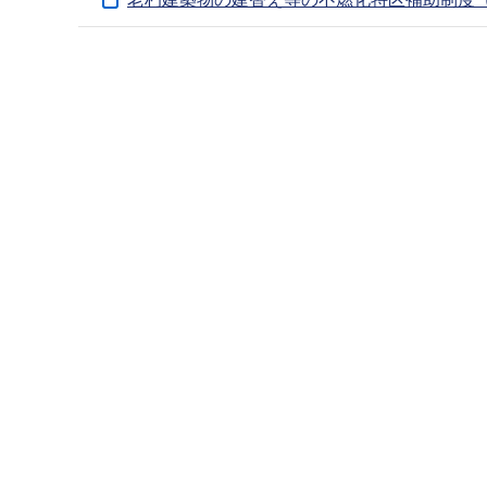
ブ
ナ
本
ビ
文
ゲ
こ
ー
こ
シ
ま
ョ
で
ン
こ
こ
か
ら