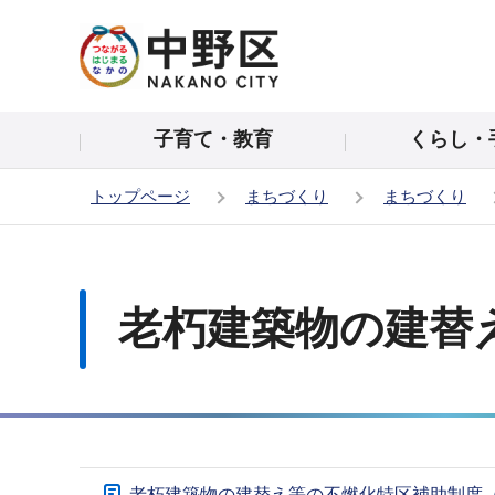
こ
の
ペ
ー
子育て・教育
くらし・
ジ
の
トップページ
まちづくり
まちづくり
先
頭
本
で
文
す
こ
老朽建築物の建替
こ
か
ら
サ
老朽建築物の建替え等の不燃化特区補助制度