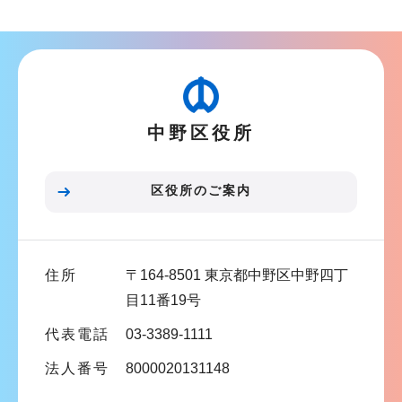
ブ
ン
ナ
こ
ビ
こ
ゲ
か
ー
ら
中野区役所
シ
ョ
ン
区役所のご案内
こ
こ
ま
住所
〒164-8501 東京都中野区中野四丁
で
目11番19号
代表電話
03-3389-1111
法人番号
8000020131148