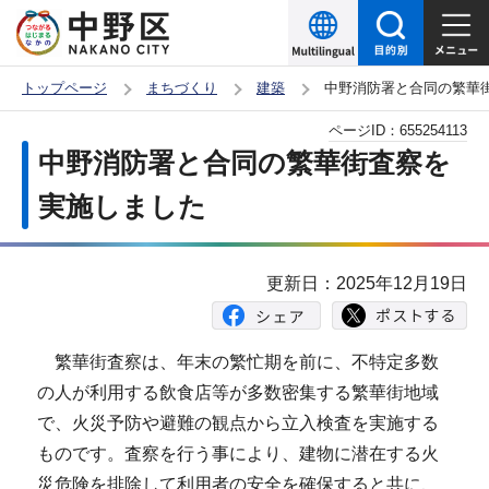
こ
の
ペ
トップページ
まちづくり
建築
中野消防署と合同の繁華
ー
本
ページID：
655254113
ジ
文
中野消防署と合同の繁華街査察を
の
こ
先
実施しました
こ
頭
か
で
ら
更新日：2025年12月19日
す
繁華街査察は、年末の繁忙期を前に、不特定多数
の人が利用する飲食店等が多数密集する繁華街地域
で、火災予防や避難の観点から立入検査を実施する
ものです。査察を行う事により、建物に潜在する火
災危険を排除して利用者の安全を確保すると共に、