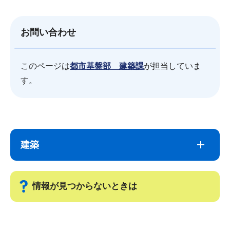
お問い合わせ
このページは
都市基盤部 建築課
が担当していま
す。
サ
本
ブ
文
建築
ナ
こ
ビ
こ
ゲ
ま
情報が見つからないときは
ー
で
シ
サ
ョ