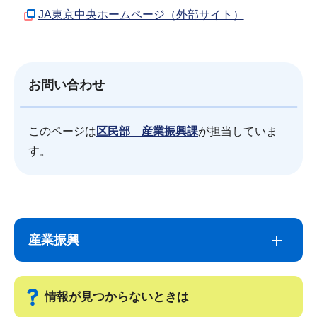
JA東京中央ホームページ（外部サイト）
お問い合わせ
このページは
区民部 産業振興課
が担当していま
す。
サ
本
ブ
文
産業振興
ナ
こ
ビ
こ
ゲ
ま
情報が見つからないときは
ー
で