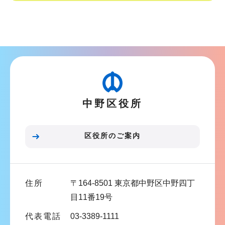
シ
サ
ョ
ブ
ン
ナ
こ
ビ
こ
ゲ
か
ー
ら
中野区役所
シ
ョ
ン
区役所のご案内
こ
こ
ま
住所
〒164-8501 東京都中野区中野四丁
で
目11番19号
代表電話
03-3389-1111