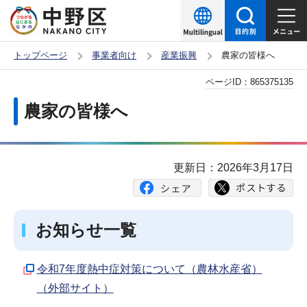
こ
の
ペ
トップページ
事業者向け
産業振興
農家の皆様へ
ー
本
ページID：
865375135
ジ
文
の
農家の皆様へ
こ
先
こ
頭
か
で
更新日：2026年3月17日
ら
す
お知らせ一覧
令和7年度熱中症対策について（農林水産省）
（外部サイト）