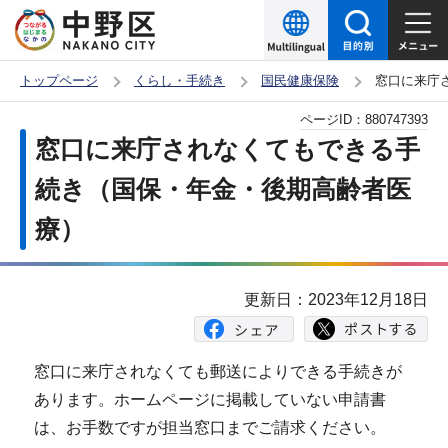
こ
の
ペ
トップページ
くらし・手続き
国民健康保険
窓口に来庁
ー
本
ページID：
880747393
ジ
文
窓口に来庁されなくてもできる手
の
こ
先
続き（国保・年金・後期高齢者医
こ
頭
療）
か
で
ら
す
更新日：2023年12月18日
窓口に来庁されなくても郵送によりできる手続きが
あります。ホームページに掲載していない申請書
は、お手数ですが担当窓口までご請求ください。