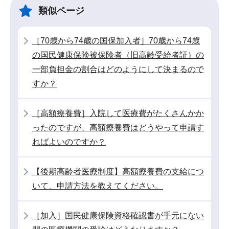
ゲ
ま
類似ページ
ー
で
シ
［70歳から74歳の国保加入者］70歳から74歳
ョ
の国民健康保険被保険者（旧高齢受給者証）の
ン
一部負担金の割合はどのようにして決まるので
こ
すか？
こ
か
［高額療養費］入院して医療費がたくさんかか
ら
ったのですが、高額療養費はどうやって申請す
ればよいのですか？
【後期高齢者医療制度】高額療養費の支給につ
いて、申請方法を教えてください。
［加入］国民健康保険資格確認書が手元にない