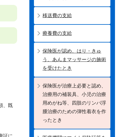
移送費の支給
療養費の支給
保険医が認め、はり・きゅ
う、あんまマッサージの施術
を受けたとき
保険医が治療上必要と認め、
治療用の補装具、小児の治療
用めがね等、四肢のリンパ浮
類、既
腫治療のための弾性着衣を作
ったとき
療証に