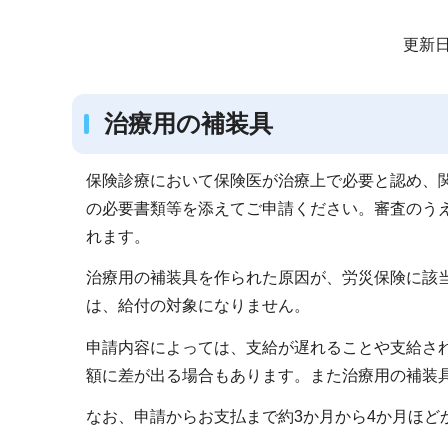
サ
更新日
ブ
ナ
治療用の補装具
ビ
ゲ
ー
保険診療において保険医が治療上で必要と認め、
シ
の必要書類等を添えてご申請ください。審査のう
ョ
れます。
ン
治療用の補装具を作られた原因が、労災保険に該
こ
は、給付の対象になりません。
こ
か
申請内容によっては、支給が遅れることや支給さ
ら
額に差が出る場合もあります。また治療用の補装
なお、申請からお支払まで約3か月から4か月ほど