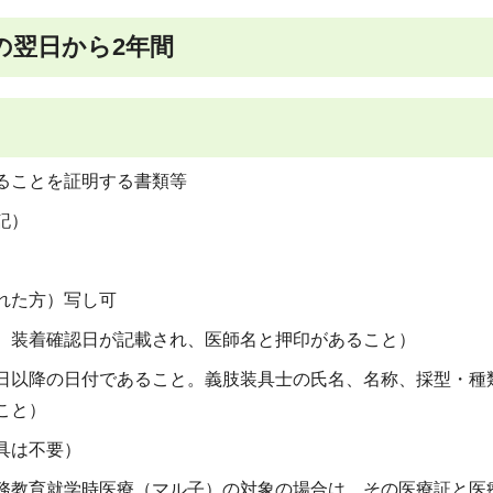
の翌日から2年間
ることを証明する書類等
記）
れた方）写し可
、装着確認日が記載され、医師名と押印があること）
日以降の日付であること。義肢装具士の氏名、名称、採型・種
こと）
具は不要）
務教育就学時医療（マル子）の対象の場合は、その医療証と医