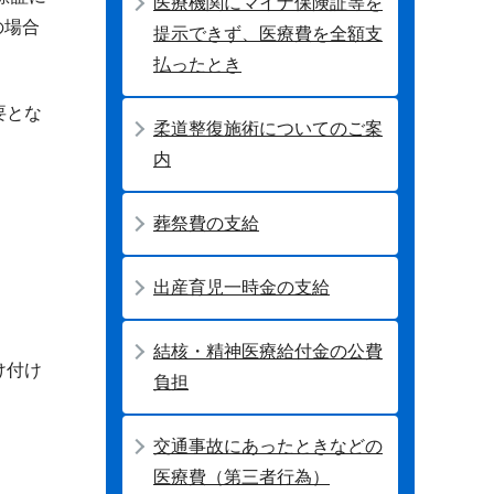
医療機関にマイナ保険証等を
の場合
提示できず、医療費を全額支
払ったとき
要とな
柔道整復施術についてのご案
内
葬祭費の支給
出産育児一時金の支給
結核・精神医療給付金の公費
け付け
負担
交通事故にあったときなどの
医療費（第三者行為）