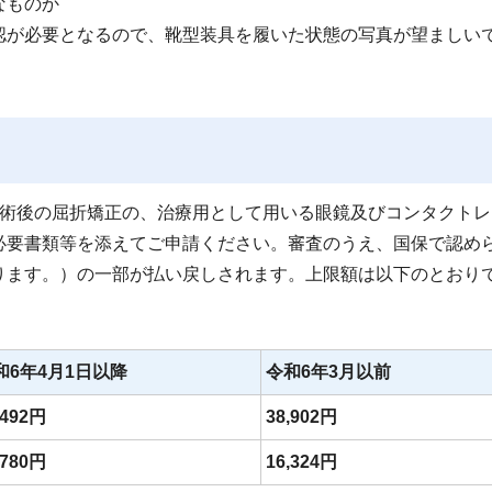
なものか
認が必要となるので、靴型装具を履いた状態の写真が望ましい
手術後の屈折矯正の、治療用として用いる眼鏡及びコンタクトレ
必要書類等を添えてご申請ください。審査のうえ、国保で認め
ります。）の一部が払い戻しされます。上限額は以下のとおり
和6年4月1日以降
令和6年3月以前
,492円
38,902円
,780円
16,324円