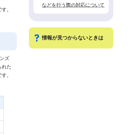
などを行う際の対応について
です。
情報が見つからないときは
ンズ
サ
られた
ブ
です。
ナ
ビ
ゲ
ー
シ
ョ
ン
こ