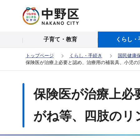
こ
の
ペ
ー
子育て・教育
くらし・
ジ
の
トップページ
くらし・手続き
国民健康
先
保険医が治療上必要と認め、治療用の補装具、小児の
頭
で
本
す
文
保険医が治療上必
こ
こ
か
がね等、四肢のリ
ら