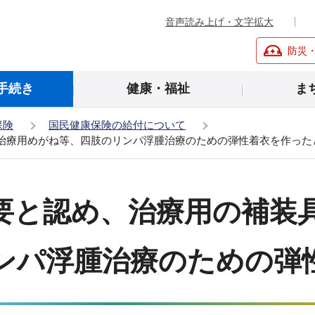
音声読み上げ・文字拡大
防災
手続き
健康・福祉
ま
保険
国民健康保険の給付について
治療用めがね等、四肢のリンパ浮腫治療のための弾性着衣を作った
要と認め、治療用の補装
ンパ浮腫治療のための弾