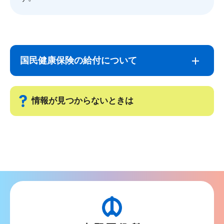
サ
本
ブ
文
国民健康保険の給付について
ナ
こ
ビ
こ
ゲ
ま
情報が見つからないときは
ー
で
シ
サ
ョ
ブ
ン
ナ
こ
ビ
こ
ゲ
か
ー
ら
シ