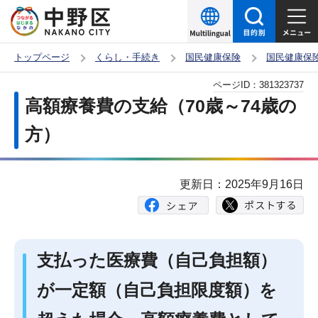
こ
の
ペ
トップページ
くらし・手続き
国民健康保険
国民健康保
ー
本
ページID：
381323737
ジ
文
高額療養費の支給（70歳～74歳の
の
こ
先
方）
こ
頭
か
で
ら
更新日：2025年9月16日
す
支払った医療費（自己負担額）
が一定額（自己負担限度額）を