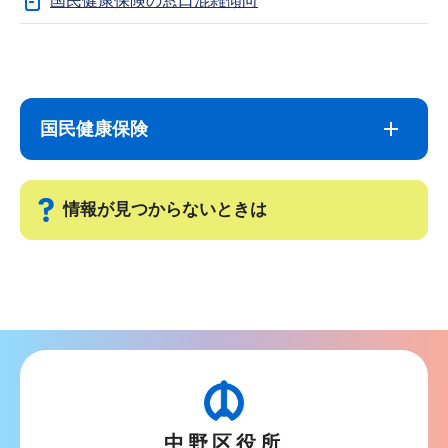
国民健康保険の窓口混雑傾向
サ
本
ブ
文
ナ
こ
国民健康保険
ビ
こ
ゲ
ま
ー
で
情報が見つからないときは
シ
ョ
サ
ン
ブ
こ
ナ
こ
ビ
か
ゲ
ら
ー
中野区役所
シ