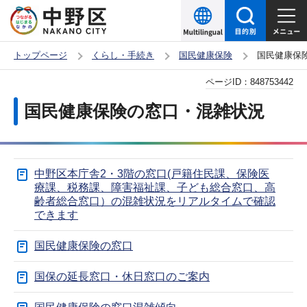
こ
の
ペ
トップページ
くらし・手続き
国民健康保険
国民健康保
ー
本
ページID：
848753442
ジ
文
の
国民健康保険の窓口・混雑状況
こ
先
こ
頭
か
で
中野区本庁舎2・3階の窓口(戸籍住民課、保険医
ら
す
療課、税務課、障害福祉課、子ども総合窓口、高
齢者総合窓口）の混雑状況をリアルタイムで確認
できます
国民健康保険の窓口
国保の延長窓口・休日窓口のご案内