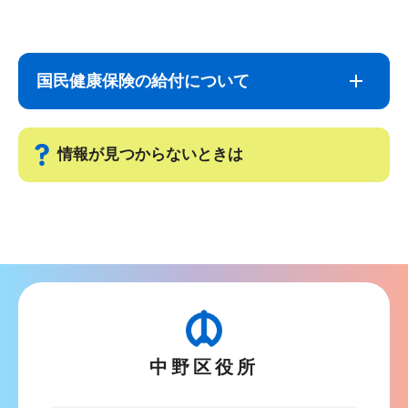
サ
本
ブ
文
国民健康保険の給付について
ナ
こ
ビ
こ
ゲ
ま
情報が見つからないときは
ー
で
シ
サ
ョ
ブ
ン
ナ
こ
ビ
こ
ゲ
か
ー
ら
中野区役所
シ
ョ