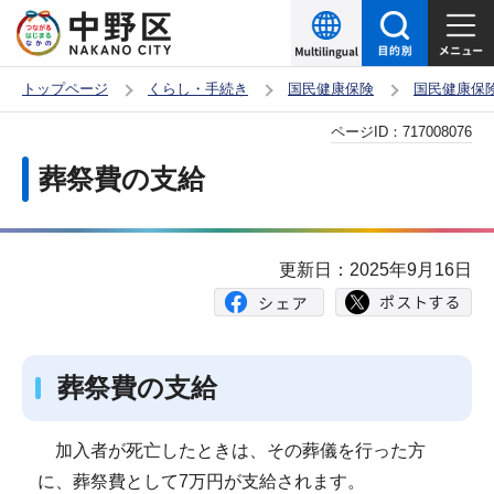
こ
の
ペ
トップページ
くらし・手続き
国民健康保険
国民健康保
ー
本
ページID：
717008076
ジ
文
の
葬祭費の支給
こ
先
こ
頭
か
で
更新日：2025年9月16日
ら
す
葬祭費の支給
加入者が死亡したときは、その葬儀を行った方
に、葬祭費として7万円が支給されます。