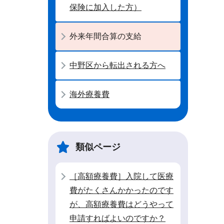
保険に加入した方）
外来年間合算の支給
中野区から転出される方へ
海外療養費
類似ページ
［高額療養費］入院して医療
費がたくさんかかったのです
が、高額療養費はどうやって
申請すればよいのですか？