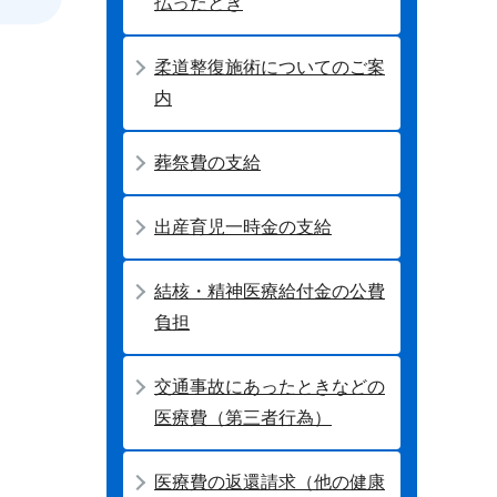
払ったとき
柔道整復施術についてのご案
内
葬祭費の支給
出産育児一時金の支給
結核・精神医療給付金の公費
負担
交通事故にあったときなどの
医療費（第三者行為）
医療費の返還請求（他の健康