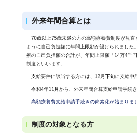
ブ
ナ
外来年間合算とは
ビ
ゲ
ー
70歳以上75歳未満の方の高額療養費制度が見
シ
ように自己負担額に年間上限額が設けられました。
ョ
療の自己負担額の合計が、年間上限額「14万4千
ン
制度といいます。
こ
支給要件に該当する方には、12月下旬に支給申
こ
か
令和4年11月から、外来年間合算支給申請手続
ら
高額療養費支給申請手続きの簡素化が始まりま
制度の対象となる方