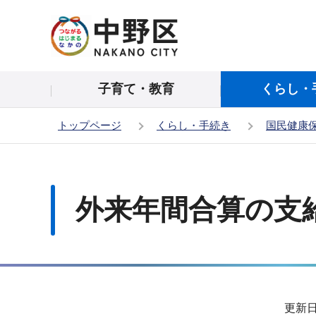
こ
の
ペ
ー
子育て・教育
くらし・
ジ
の
トップページ
くらし・手続き
国民健康
先
頭
本
で
文
す
こ
外来年間合算の支
こ
か
ら
サ
更新日