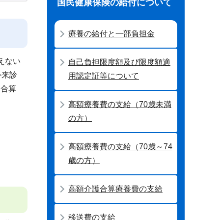
国民健康保険の給付について
療養の給付と一部負担金
えない
自己負担限度額及び限度額適
外来診
用認定証等について
間合算
高額療養費の支給（70歳未満
の方）
高額療養費の支給（70歳～74
歳の方）
高額介護合算療養費の支給
移送費の支給