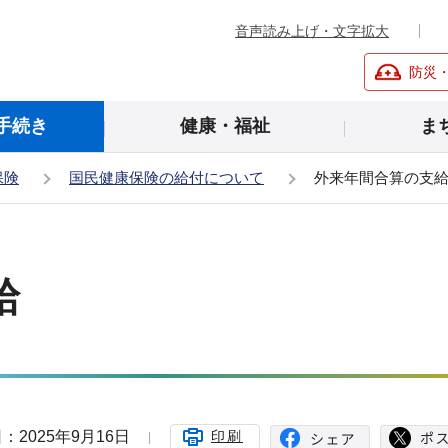
音声読み上げ・文字拡大
防災
手続き
健康・福祉
ま
保険
国民健康保険の給付について
外来年間合算の支
給
：2025年9月16日
印刷