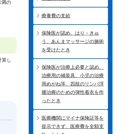
未満の
療養費の支給
保険医が認め、はり・きゅ
う、あんまマッサージの施術
を受けたとき
計算し
保険医が治療上必要と認め、
治療用の補装具、小児の治療
用めがね等、四肢のリンパ浮
腫治療のための弾性着衣を作
ったとき
医療機関にマイナ保険証等を
提示できず、医療費を全額支