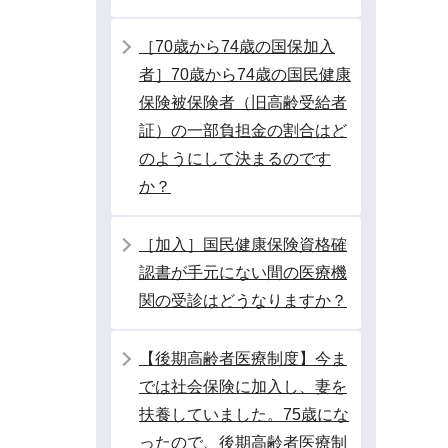
［70歳から74歳の国保加入
者］70歳から74歳の国民健康
保険被保険者（旧高齢受給者
証）の一部負担金の割合はど
のようにして決まるのです
か？
［加入］国民健康保険資格確
認書が手元にない間の医療機
関の受診はどうなりますか？
【後期高齢者医療制度】今ま
では社会保険に加入し、妻を
扶養していました。75歳にな
ったので、後期高齢者医療制