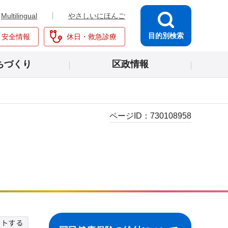
Multilingual
やさしいにほんご
目的別検索
・安全情報
休日・救急診療
ちづくり
区政情報
給
ページID：
730108958