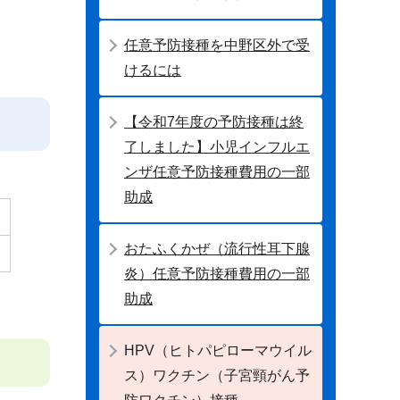
任意予防接種を中野区外で受
けるには
【令和7年度の予防接種は終
了しました】小児インフルエ
ンザ任意予防接種費用の一部
助成
おたふくかぜ（流行性耳下腺
炎）任意予防接種費用の一部
助成
HPV（ヒトパピローマウイル
ス）ワクチン（子宮頸がん予