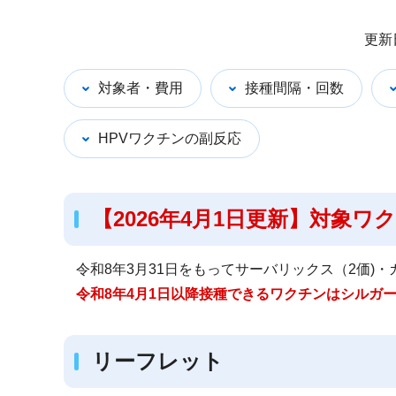
サ
更新
ブ
ナ
対象者・費用
接種間隔・回数
ビ
ゲ
HPVワクチンの副反応
ー
シ
ョ
【2026年4月1日更新】対象
ン
こ
令和8年3月31日をもってサーバリックス（2価)・
こ
令和8年4月1日以降接種できるワクチンはシルガー
か
ら
リーフレット