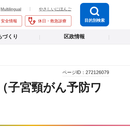
Multilingual
やさしいにほんご
目的別検索
・安全情報
休日・救急診療
ちづくり
区政情報
ページID：
272126079
（子宮頸がん予防ワ