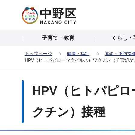
こ
の
ペ
ー
子育て・教育
くらし・
ジ
の
トップページ
健康・福祉
健診・予防接
先
HPV（ヒトパピローマウイルス）ワクチン（子宮頸が
頭
で
本
す
文
HPV（ヒトパピ
こ
こ
か
クチン）接種
ら