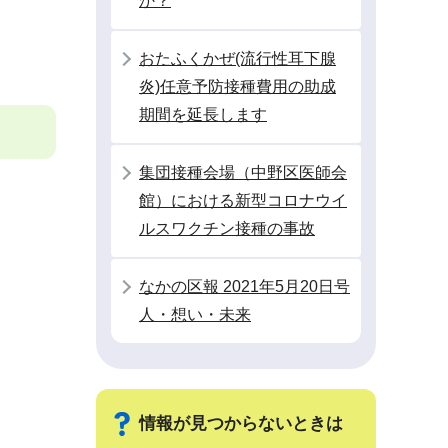
か？
おたふくかぜ(流行性耳下腺
炎)任意予防接種費用の助成
期間を延長します
集団接種会場（中野区医師会
館）における新型コロナウイ
ルスワクチン接種の事故
なかの区報 2021年5月20日号
人・想い・未来
情報が見つからないときは