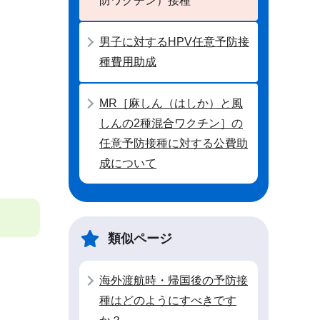
防ワクチン）接種
男子に対するHPV任意予防接
種費用助成
MR［麻しん（はしか）と風
しんの2種混合ワクチン］の
任意予防接種に対する公費助
成について
類似ページ
海外渡航時・帰国後の予防接
種はどのようにすべきです