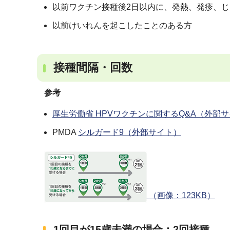
以前ワクチン接種後2日以内に、発熱、発疹、
以前けいれんを起こしたことのある方
接種間隔・回数
参考
厚生労働省 HPVワクチンに関するQ&A（外部
PMDA
シルガード9（外部サイト）
（画像：123KB）
1回目が15歳未満の場合：2回接種