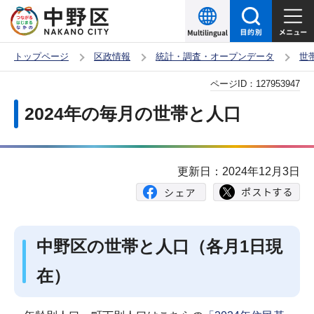
こ
の
ペ
トップページ
区政情報
統計・調査・オープンデータ
世
ー
本
ページID：
127953947
ジ
文
の
2024年の毎月の世帯と人口
こ
先
こ
頭
か
で
更新日：2024年12月3日
ら
す
中野区の世帯と人口（各月1日現
在）