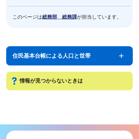
このページは
総務部 総務課
が担当しています。
サ
本
ブ
文
住民基本台帳による人口と世帯
ナ
こ
ビ
こ
ゲ
ま
情報が見つからないときは
ー
で
シ
サ
ョ
ブ
ン
ナ
こ
ビ
こ
ゲ