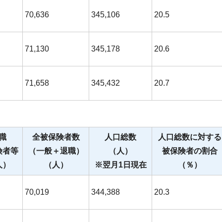
70,636
345,106
20.5
71,130
345,178
20.6
71,658
345,432
20.7
職
全被保険者数
人口総数
人口総数に対する
険者等
（一般＋退職）
（人）
被保険者の割合
人）
（人）
※翌月1日現在
（％）
70,019
344,388
20.3