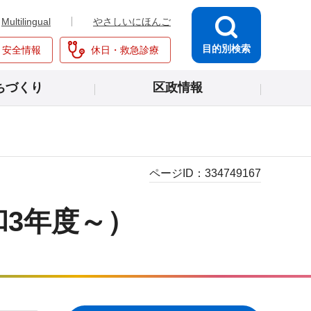
Multilingual
やさしいにほんご
目的別検索
・安全情報
休日・救急診療
ちづくり
区政情報
ページID：
334749167
3年度～）