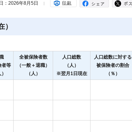
日：2026年8月5日
印刷
在）
職
全被保険者数
人口総数
人口総数に対する
険者等
（一般＋退職）
（人）
被保険者の割合
人）
（人）
※翌月1日現在
（％）