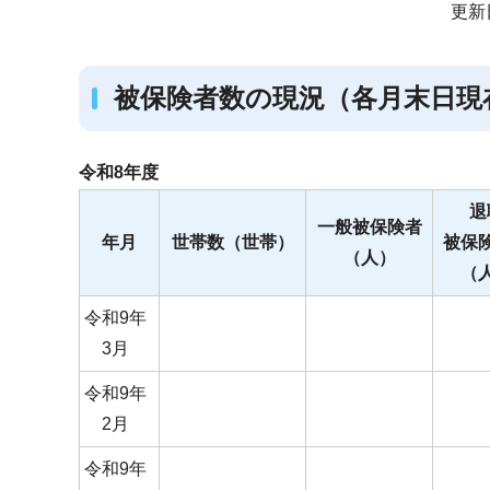
サ
更新
ブ
ナ
被保険者数の現況（各月末日現
ビ
ゲ
ー
令和8年度
シ
退
ョ
一般被保険者
年月
世帯数（世帯）
被保
ン
（人）
（
こ
こ
令和9年
か
3月
ら
令和9年
2月
令和9年