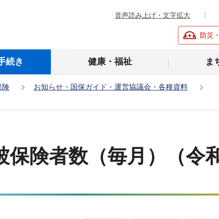
音声読み上げ・文字拡大
防災
手続き
健康・福祉
ま
保険
お知らせ・国保ガイド・運営協議会・各種資料
）
被保険者数（毎月）（令和