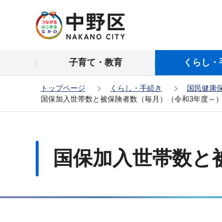
こ
の
ペ
ー
子育て・教育
くらし・
ジ
の
トップページ
くらし・手続き
国民健康
先
国保加入世帯数と被保険者数（毎月）（令和3年度～
頭
で
本
す
文
こ
国保加入世帯数と
こ
か
ら