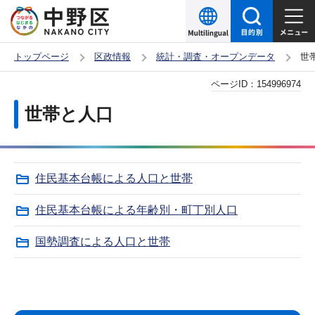
こ
の
ペ
トップページ
区政情報
統計・調査・オープンデータ
世
ー
本
ページID：
154996974
ジ
文
の
世帯と人口
こ
先
こ
頭
か
で
住民基本台帳による人口と世帯
ら
す
住民基本台帳による年齢別・町丁別人口
国勢調査による人口と世帯
サ
本
ブ
文