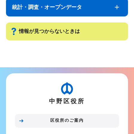
ナ
こ
統計・調査・オープンデータ
ビ
こ
ゲ
ま
ー
で
情報が見つからないときは
シ
ョ
サ
ン
ブ
こ
ナ
こ
ビ
か
ゲ
ら
ー
中野区役所
シ
ョ
ン
区役所のご案内
こ