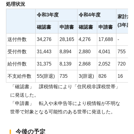
処理状況
令和3年度
令和4年度
家計急
(3年度
確認書
申請書
確認書
申請書
送付件数
34,276
28,165
4,276
17,688
-
受付件数
31,443
8,894
2,880
4,041
755
給付件数
31,375
8,139
2,868
2,052
720
不支給件数
55(辞退)
735
3(辞退)
826
16
「確認書」 課税情報により「住民税非課税世帯」
に発送した。
「申請書」 転入や未申告等により税情報が不明な
世帯で対象となる可能性のある世帯に発送した。
今後の予定