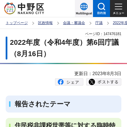
こ
の
ペ
トップページ
区政情報
会議・審議会
庁議
2022
ー
本
ページID：
147476181
ジ
文
2022年度（令和4年度）第6回庁議
の
こ
先
（8月16日）
こ
頭
か
で
ら
更新日：2023年8月3日
す
報告されたテーマ
住民税非課税世帯等に対する臨時特