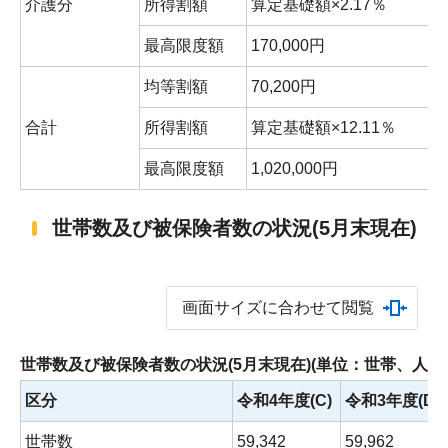
介護分
所得割額
算定基礎額×2.17％
最高限度額
170,000円
1
均等割額
70,200円
6
合計
所得割額
算定基礎額×12.11％
最高限度額
1,020,000円
9
世帯数及び被保険者数の状況(5月末現在)
画面サイズに合わせて閲覧
世帯数及び被保険者数の状況(5月末現在)(単位：世帯、人)
区分
令和4年度(C)
令和3年度(D)
世帯数
59,342
59,962