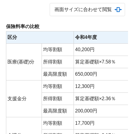
画面サイズに合わせて閲覧
保険料率の比較
区分
令和4年度
均等割額
40,200円
3
医療(基礎)分
所得割額
算定基礎額×7.58％
最高限度額
650,000円
6
均等割額
12,300円
1
支援金分
所得割額
算定基礎額×2.36％
最高限度額
200,000円
1
均等割額
17,700円
1