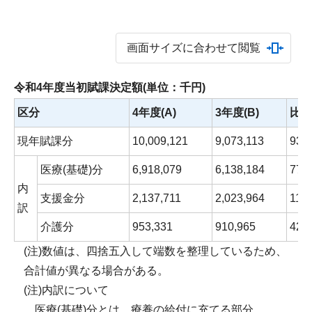
画面サイズに合わせて閲覧
令和4年度当初賦課決定額(単位：千円)
区分
4年度(A)
3年度(B)
比較
現年賦課分
10,009,121
9,073,113
936
医療(基礎)分
6,918,079
6,138,184
779
内
支援金分
2,137,711
2,023,964
113
訳
介護分
953,331
910,965
42,
(注)数値は、四捨五入して端数を整理しているため、
合計値が異なる場合がある。
(注)内訳について
医療(基礎)分とは、療養の給付に充てる部分