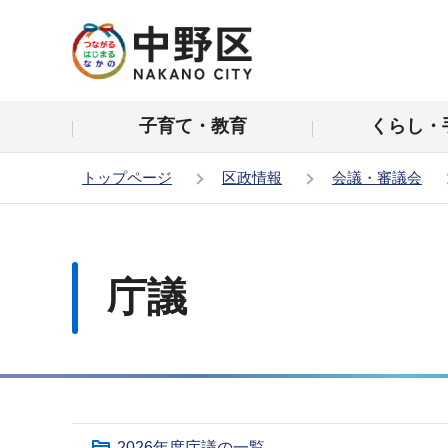
こ
の
ペ
ー
子育て・教育
くらし・
ジ
の
トップページ
区政情報
会議・審議会
先
頭
本
で
文
す
こ
庁議
こ
か
ら
サ
2026年度庁議の一覧