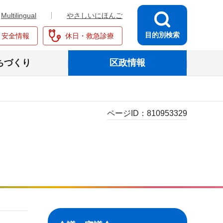
Multilingual
やさしいにほんご
目的別検索
・安全情報
休日・救急診療
ちづくり
区政情報
ページID：
810953329