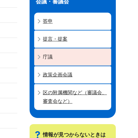
会議・審議会
答申
提言・提案
庁議
政策企画会議
区の附属機関など（審議会、
審査会など）
情報が見つからないときは