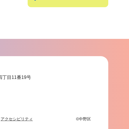
サ
ブ
ナ
ビ
ゲ
ー
シ
ョ
四丁目11番19号
ン
こ
こ
ま
で
アクセシビリティ
©中野区