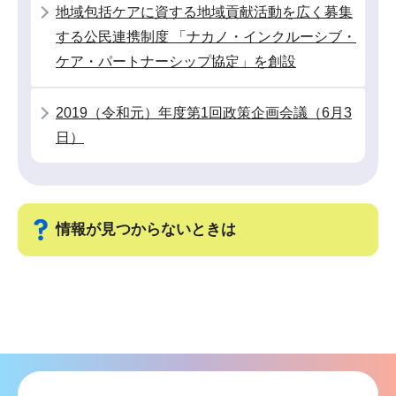
地域包括ケアに資する地域貢献活動を広く募集
か
する公民連携制度 「ナカノ・インクルーシブ・
ら
ケア・パートナーシップ協定」を創設
2019（令和元）年度第1回政策企画会議（6月3
日）
情報が見つからないときは
サ
ブ
ナ
ビ
ゲ