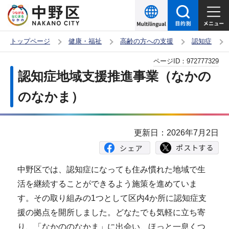
こ
の
ペ
トップページ
健康・福祉
高齢の方への支援
認知症
ー
本
ページID：
972777329
ジ
文
認知症地域支援推進事業（なかの
の
こ
先
のなかま）
こ
頭
か
で
ら
更新日：2026年7月2日
す
中野区では、認知症になっても住み慣れた地域で生
活を継続することができるよう施策を進めていま
す。その取り組みの1つとして区内4か所に認知症支
援の拠点を開所しました。どなたでも気軽に立ち寄
り、「なかののなかま」に出会い、ほっと一息くつ