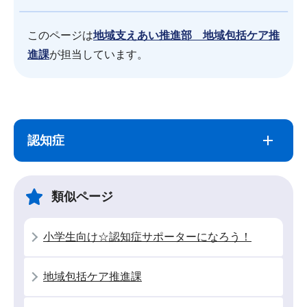
このページは
地域支えあい推進部 地域包括ケア推
進課
が担当しています。
サ
本
ブ
文
認知症
ナ
こ
ビ
こ
ゲ
ま
類似ページ
ー
で
シ
小学生向け☆認知症サポーターになろう！
ョ
ン
地域包括ケア推進課
こ
こ