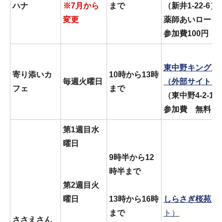
ハナ
※
7月から
まで
（新井1-22-6）
変更
薬師あいロード
参加費100円
東中野キングス
寄り添いカ
10時から13時
毎週火曜日
（外部サイト）
フェ
まで
（東中野4-2-16
参加費 無料
第1週目水
曜日
9時半から12
時半まで
第2週目火
曜日
13時から16時
しらさぎ桜苑
（
まで
ト）
ささえさん