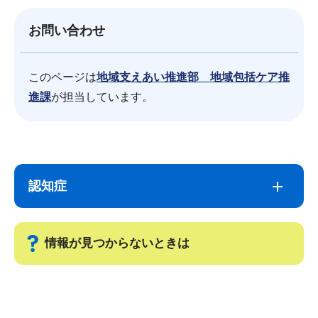
お問い合わせ
このページは
地域支えあい推進部 地域包括ケア推
進課
が担当しています。
サ
本
ブ
文
認知症
ナ
こ
ビ
こ
ゲ
ま
情報が見つからないときは
ー
で
シ
サ
ョ
ブ