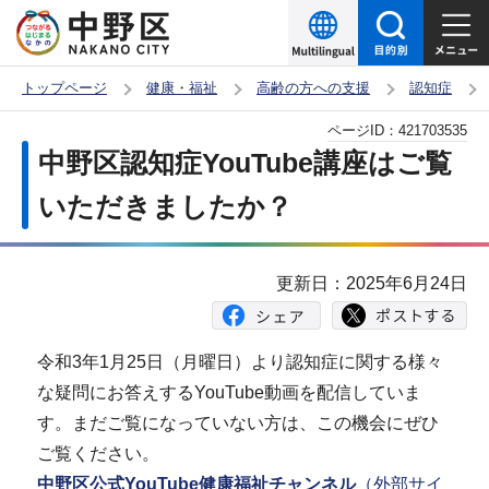
こ
の
ペ
トップページ
健康・福祉
高齢の方への支援
認知症
ー
本
ページID：
421703535
ジ
文
中野区認知症YouTube講座はご覧
の
こ
先
いただきましたか？
こ
頭
か
で
ら
更新日：2025年6月24日
す
令和3年1月25日（月曜日）より認知症に関する様々
な疑問にお答えするYouTube動画を配信していま
す。まだご覧になっていない方は、この機会にぜひ
ご覧ください。
中野区公式YouTube健康福祉チャンネル
（外部サイ