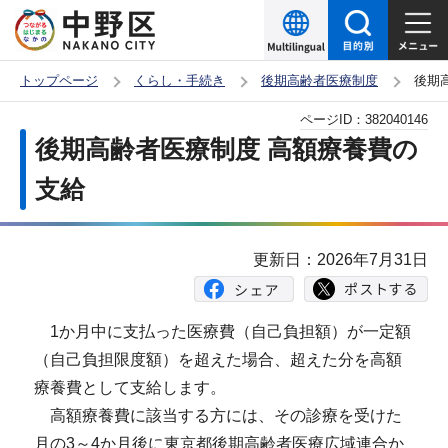
こ
の
ペ
トップページ
くらし・手続き
後期高齢者医療制度
後期
ー
本
ページID：
382040146
ジ
文
後期高齢者医療制度 高額療養費の
の
こ
先
支給
こ
頭
か
で
ら
更新日：2026年7月31日
す
1か月中に支払った医療費（自己負担額）が一定額
（自己負担限度額）を超えた場合、超えた分を高額
療養費として支給します。
高額療養費に該当する方には、その診療を受けた
月の3～4か月後に東京都後期高齢者医療広域連合か