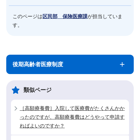
このページは
区民部 保険医療課
が担当していま
す。
サ
本
ブ
文
後期高齢者医療制度
ナ
こ
ビ
こ
ゲ
ま
類似ページ
ー
で
シ
［高額療養費］入院して医療費がたくさんかか
ョ
ったのですが、高額療養費はどうやって申請す
ン
ればよいのですか？
こ