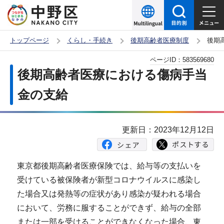
こ
の
ペ
トップページ
くらし・手続き
後期高齢者医療制度
後期
ー
本
ページID：
583569680
ジ
文
後期高齢者医療における傷病手当
の
こ
先
金の支給
こ
頭
か
で
ら
更新日：2023年12月12日
す
東京都後期高齢者医療保険では、給与等の支払いを
受けている被保険者が新型コロナウイルスに感染し
た場合又は発熱等の症状があり感染が疑われる場合
において、労務に服することができず、給与の全部
または一部を受けることができなくなった場合、東