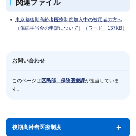
関連ファイル
東京都後期高齢者医療制度加入中の被用者の方へ
（傷病手当金の申請について）（ワード：137KB）
お問い合わせ
このページは
区民部 保険医療課
が担当していま
す。
サ
本
ブ
文
後期高齢者医療制度
ナ
こ