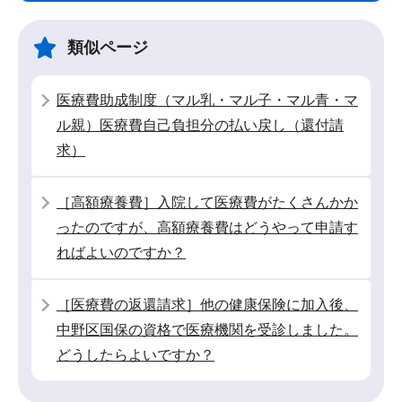
ビ
こ
ゲ
ま
類似ページ
ー
で
シ
医療費助成制度（マル乳・マル子・マル青・マ
ョ
ル親）医療費自己負担分の払い戻し（還付請
ン
求）
こ
こ
［高額療養費］入院して医療費がたくさんかか
か
ったのですが、高額療養費はどうやって申請す
ら
ればよいのですか？
［医療費の返還請求］他の健康保険に加入後、
中野区国保の資格で医療機関を受診しました。
どうしたらよいですか？