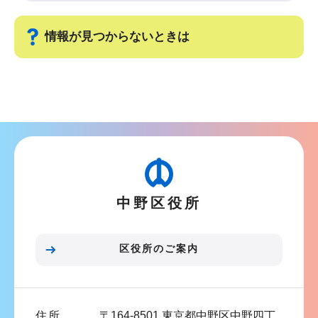
情報が見つからないときは
サ
ブ
ナ
ビ
ゲ
ー
中野区役所
シ
ョ
ン
区役所のご案内
こ
こ
ま
住所
〒164-8501 東京都中野区中野四丁