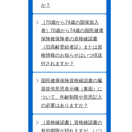
か？
［70歳から74歳の国保加入
者］70歳から74歳の国民健康
保険被保険者の資格確認書
（旧高齢受給者証）または資
格情報のお知らせはいつ頃送
付されますか？
国民健康保険資格確認書の臓
器提供意思表示欄（裏面）に
ついて、年齢制限や意思記入
の必要はありますか？
［資格確認書］資格確認書の
有効期限が切れますが、いつ