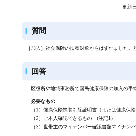
サ
更新日
ブ
ナ
質問
ビ
ゲ
ー
［加入］社会保険の扶養対象からはずれました。
シ
ョ
回答
ン
こ
区役所や地域事務所で国民健康保険の加入の手
こ
か
必要なもの
ら
（1）健康保険扶養削除証明書（または健康保
（2）ご本人確認できるもの (注記1）
（3）世帯主のマイナンバー確認書類マイナンバ