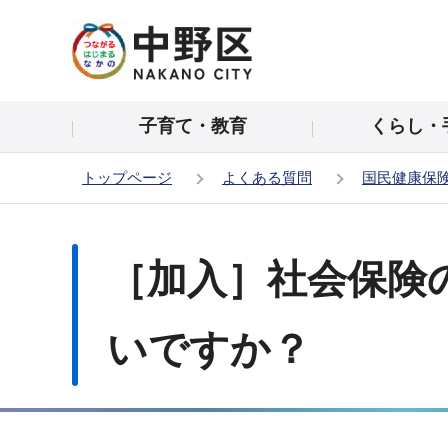
こ
の
ペ
ー
子育て・教育
くらし・
ジ
の
トップページ
よくある質問
国民健康保
先
頭
本
で
文
［加入］社会保険
す
こ
こ
か
いですか？
ら