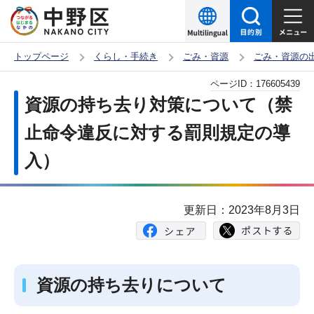
こ
の
ペ
トップページ
くらし・手続き
ごみ・資源
ごみ・資源の
ー
本
ページID：
176605439
ジ
文
資源の持ち去り対策について（禁
の
こ
先
止命令違反に対する罰則規定の導
こ
頭
入）
か
で
ら
す
更新日：2023年8月3日
資源の持ち去りについて