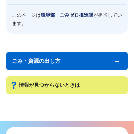
このページは
環境部 ごみゼロ推進課
が担当してい
ます。
サ
本
ブ
文
ごみ・資源の出し方
ナ
こ
ビ
こ
ゲ
ま
情報が見つからないときは
ー
で
シ
サ
ョ
ブ
ン
ナ
こ
ビ
こ