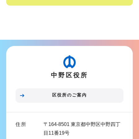
サ
ブ
ナ
ビ
ゲ
ー
シ
中野区役所
ョ
ン
こ
区役所のご案内
こ
ま
で
住所
〒164-8501 東京都中野区中野四丁
目11番19号