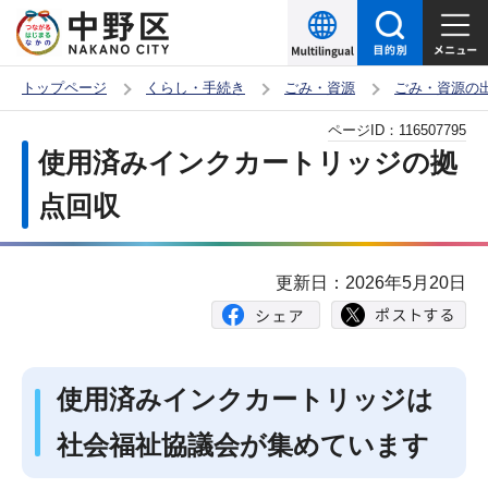
こ
の
ペ
トップページ
くらし・手続き
ごみ・資源
ごみ・資源の
ー
本
ページID：
116507795
ジ
文
使用済みインクカートリッジの拠
の
こ
先
点回収
こ
頭
か
で
ら
更新日：2026年5月20日
す
使用済みインクカートリッジは
社会福祉協議会が集めています