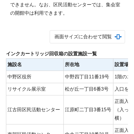
できません。なお、区民活動センターでは、集会室
の開館中は利用できます。
画面サイズに合わせて閲覧
インクカートリッジ回収箱の設置施設一覧
施設名
所在地
設置場所
中野区役所
中野四丁目11番19号
1階のエ
リサイクル展示室
松が丘一丁目6番3号
入口を入
正面入口
江古田区民活動センター
江原町二丁目3番15号
（入って
横）
正面入口