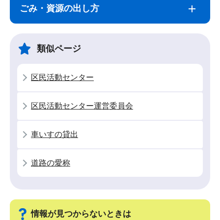
ブ
文
ごみ・資源の出し方
ナ
こ
ビ
こ
ゲ
ま
類似ページ
ー
で
シ
区民活動センター
ョ
ン
区民活動センター運営委員会
こ
こ
車いすの貸出
か
ら
道路の愛称
情報が見つからないときは