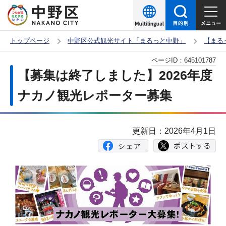
こ
の
ペ
トップページ
中野区公式観光サイト「まるっと中野」
【まる
ー
本
ページID：
645101787
ジ
文
【募集は終了しました】2026年度
の
こ
先
ナカノ観光レポーター募集
こ
頭
か
で
ら
更新日：2026年4月1日
す