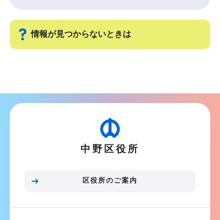
情報が見つからないときは
サ
ブ
ナ
ビ
ゲ
ー
中野区役所
シ
ョ
ン
区役所のご案内
こ
こ
ま