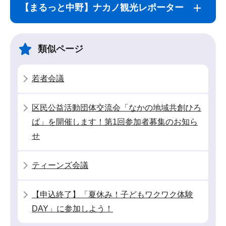
ブ
文
【まるっと中野】ナカノ観光レポーター
ナ
こ
ビ
こ
ゲ
ま
類似ページ
ー
で
シ
若者会議
ョ
ン
区民公益活動団体交流会「なかの地域共創ひろ
こ
ば」を開催します！第1回参加者募集のお知ら
こ
せ
か
ら
ティーンズ会議
【申込終了】「夏休み！子どもワクワク体験
DAY」に参加しよう！