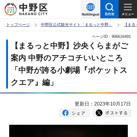
こ
の
ペ
トップページ
中野区公式観光サイト「まるっと中野」
【まる
ー
本
ページID：
906616491
ジ
文
【まるっと中野】沙央くらまがご
の
こ
先
案内 中野のアチコチいいところ
こ
頭
「中野が誇る小劇場『ポケットス
か
で
ら
クエア』編」
す
更新日：2023年10月17日