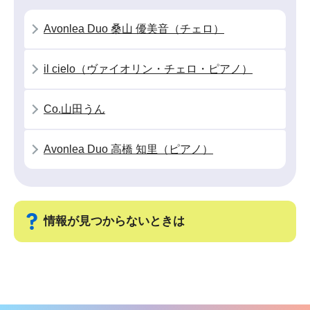
ー
で
シ
Avonlea Duo 桑山 優美音（チェロ）
ョ
ン
il cielo（ヴァイオリン・チェロ・ピアノ）
こ
こ
Co.山田うん
か
ら
Avonlea Duo 高橋 知里（ピアノ）
情報が見つからないときは
サ
ブ
ナ