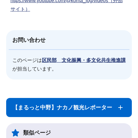
https://www.youtube.com/@koma_log/videos（外部
サイト）
お問い合わせ
このページは
区民部 文化振興・多文化共生推進課
が担当しています。
サ
本
ブ
文
【まるっと中野】ナカノ観光レポーター
ナ
こ
ビ
こ
ゲ
ま
類似ページ