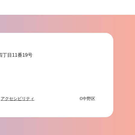
ブ
ナ
ビ
ゲ
ー
シ
ョ
四丁目11番19号
ン
こ
こ
ま
で
アクセシビリティ
©中野区