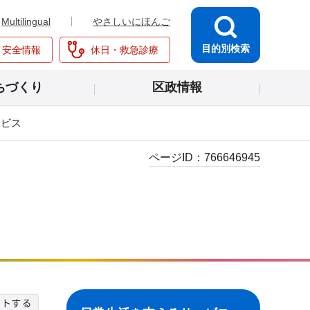
Multilingual
やさしいにほんご
目的別検索
・安全情報
休日・救急診療
ちづくり
区政情報
ービス
ページID：
766646945