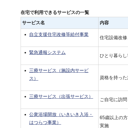
ブ
ナ
在宅で利用できるサービスの一覧
ビ
サービス名
内容
ゲ
自立支援住宅改修等給付事業
ー
住宅設備改修
シ
ョ
緊急通報システム
ひとり暮らし
ン
こ
三療サービス（施設内サービ
こ
資格を持った
ス）
か
ら
三療サービス（出張サービス）
ご自宅に訪問
公衆浴場開放（いきいき入浴・
65歳以上の
はつらつ事業）
実施