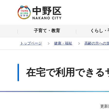
こ
の
ペ
ー
子育て・教育
くらし・
ジ
の
トップページ
健康・福祉
高齢の方への
先
頭
本
で
文
す
こ
在宅で利用できる
こ
か
ら
サ
更新