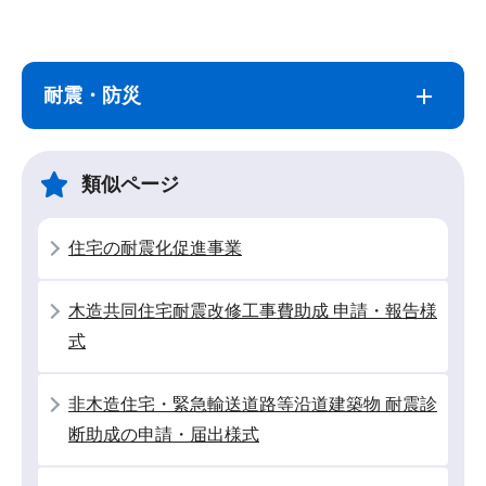
サ
本
ブ
文
耐震・防災
ナ
こ
ビ
こ
ゲ
ま
類似ページ
ー
で
シ
住宅の耐震化促進事業
ョ
ン
木造共同住宅耐震改修工事費助成 申請・報告様
こ
式
こ
か
非木造住宅・緊急輸送道路等沿道建築物 耐震診
ら
断助成の申請・届出様式