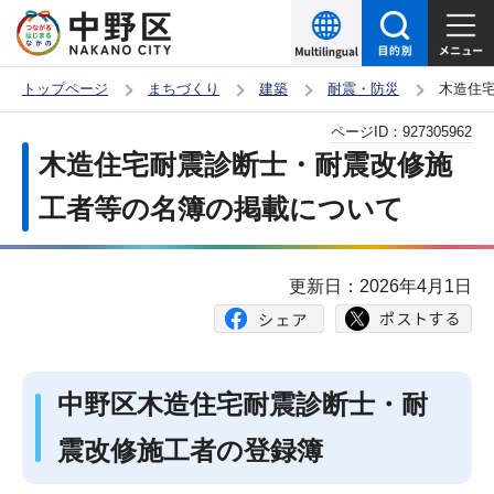
こ
の
ペ
トップページ
まちづくり
建築
耐震・防災
木造住
ー
本
ページID：
927305962
ジ
文
木造住宅耐震診断士・耐震改修施
の
こ
先
工者等の名簿の掲載について
こ
頭
か
で
ら
更新日：2026年4月1日
す
中野区木造住宅耐震診断士・耐
震改修施工者の登録簿