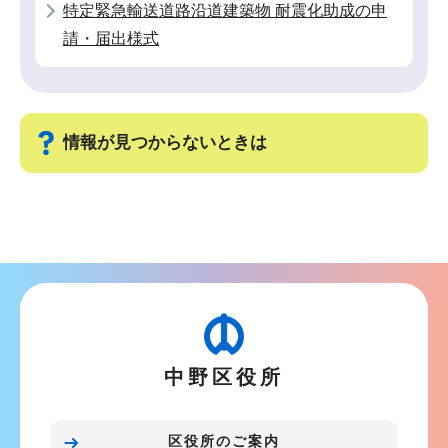
特定緊急輸送道路沿道建築物 耐震化助成の申
請・届出様式
情報が見つからないときは
サ
ブ
ナ
ビ
ゲ
ー
中野区役所
シ
ョ
ン
区役所のご案内