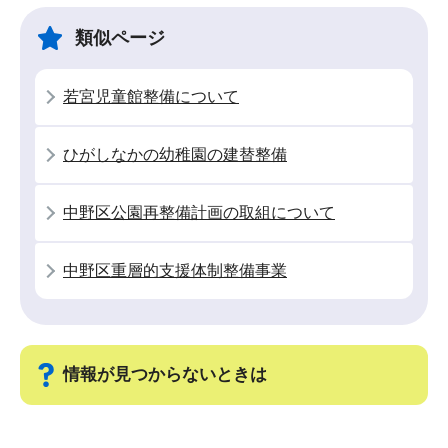
ビ
こ
ゲ
ま
類似ページ
ー
で
シ
若宮児童館整備について
ョ
ン
ひがしなかの幼稚園の建替整備
こ
こ
中野区公園再整備計画の取組について
か
ら
中野区重層的支援体制整備事業
情報が見つからないときは
サ