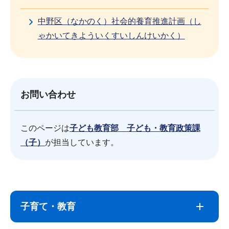
中野区（なかのく）社会的養育推進計画（し
ゃかいてきよういくすいしんけいかく）
お問い合わせ
このページは
子ども教育部 子ども・教育政策課
（子）
が担当しています。
サ
本
ブ
文
子育て・教育
ナ
こ