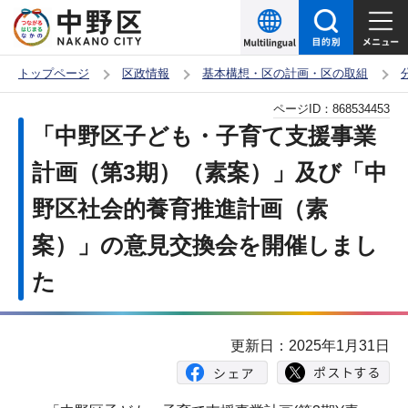
こ
の
ペ
トップページ
区政情報
基本構想・区の計画・区の取組
ー
本
ページID：
868534453
ジ
文
「中野区子ども・子育て支援事業
の
こ
先
計画（第3期）（素案）」及び「中
こ
頭
野区社会的養育推進計画（素
か
で
ら
案）」の意見交換会を開催しまし
す
た
更新日：2025年1月31日