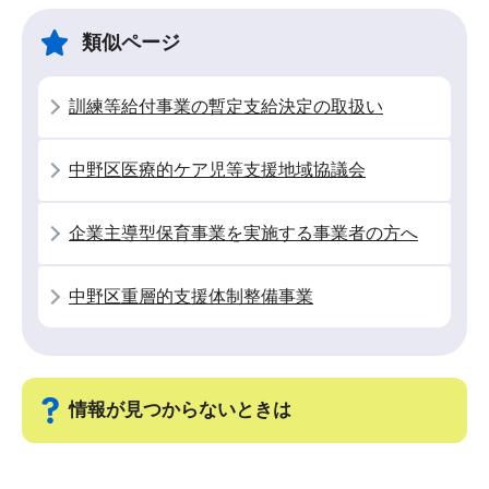
ビ
こ
ゲ
ま
類似ページ
ー
で
シ
訓練等給付事業の暫定支給決定の取扱い
ョ
ン
中野区医療的ケア児等支援地域協議会
こ
こ
企業主導型保育事業を実施する事業者の方へ
か
ら
中野区重層的支援体制整備事業
情報が見つからないときは
サ