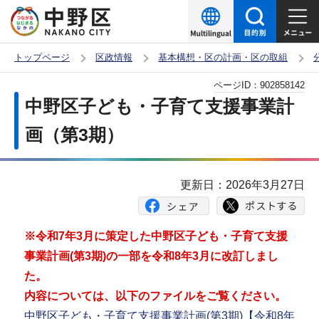
こ
の
ペ
トップページ
区政情報
基本構想・区の計画・区の取組
ー
本
ページID：
902858142
ジ
文
中野区子ども・子育て支援事業計
の
こ
先
画（第3期）
こ
頭
か
で
ら
更新日：2026年3月27日
す
※令和7年3月に策定した中野区子ども・子育て支援
事業計画(第3期)の一部を令和8年3月に改訂しまし
た。
内容については、以下のファイルをご覧ください。
中野区子ども・子育て支援事業計画(第3期)【令和8年