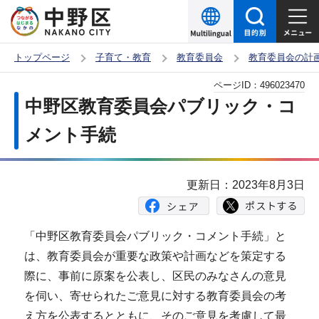
こ
の
ペ
トップページ
子育て・教育
教育委員会
教育委員会の計
ー
本
ページID：
496023470
ジ
文
中野区教育委員会パブリック・コ
の
こ
先
メント手続
こ
頭
か
で
ら
更新日：2023年8月3日
す
「中野区教育委員会パブリック・コメント手続」と
は、教育委員会が重要な政策や計画などを策定する
際に、事前に原案を公表し、区民のみなさんの意見
を伺い、寄せられたご意見に対する教育委員会の考
え方を公表するとともに、そのご意見を考慮して最