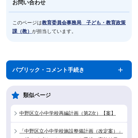
お問い合わせ
このページは
教育委員会事務局 子ども・教育政策
課（教）
が担当しています。
サ
本
ブ
文
パブリック・コメント手続き
ナ
こ
ビ
こ
ゲ
ま
類似ページ
ー
で
シ
中野区立小中学校再編計画（第2次）【案】
ョ
ン
「中野区立小中学校施設整備計画（改定案）」
こ