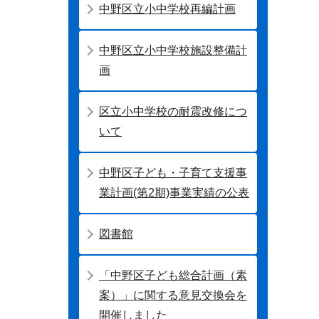
中野区立小中学校再編計画
中野区立小中学校施設整備計
画
区立小中学校の耐震改修につ
いて
中野区子ども・子育て支援事
業計画(第2期)事業実績の公表
図書館
「中野区子ども総合計画（素
案）」に関する意見交換会を
開催しました