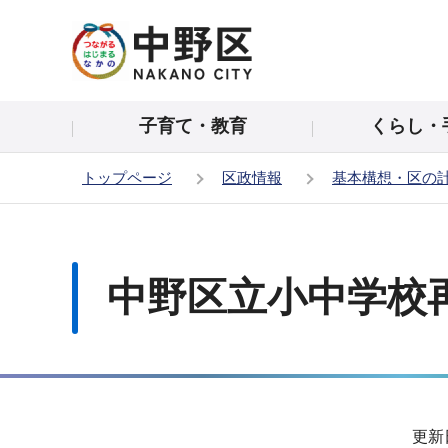
こ
の
ペ
ー
子育て・教育
くらし・
ジ
の
トップページ
区政情報
基本構想・区の
先
頭
本
で
文
す
こ
中野区立小中学校
こ
か
ら
サ
更新