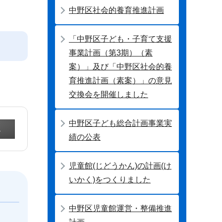
中野区社会的養育推進計画
「中野区子ども・子育て支援
事業計画（第3期）（素
案）」及び「中野区社会的養
育推進計画（素案）」の意見
交換会を開催しました
中野区子ども総合計画事業実
績の公表
児童館(じどうかん)の計画(け
いかく)をつくりました
中野区児童館運営・整備推進