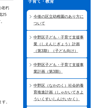
子育て・教育
の老朽
25
今後の区立幼稚園のあり方に
す。
ついて
中野区子ども・子育て支援事
業（しえんじぎょう）計画
（第3期）（子ども向け）
中野区子ども・子育て支援事
業計画（第3期）
中野区（なかのく）社会的養
育推進計画（しゃかいてきよ
ういくすいしんけいかく）
ます。