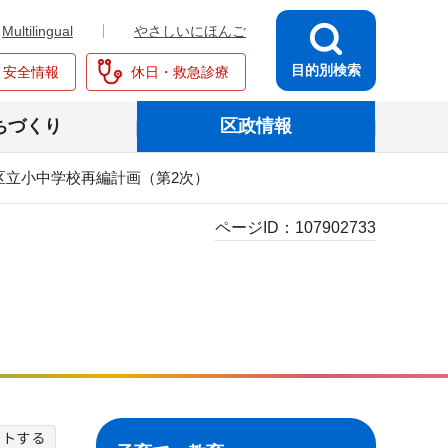
Multilingual
やさしいにほんご
目的別検索
・安全情報
休日・救急診療
ちづくり
区政情報
区立小中学校再編計画（第2次）
ページID：
107902733