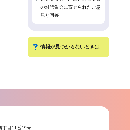
の対話集会に寄せられたご意
見と回答
情報が見つからないときは
サ
ブ
ナ
ビ
ゲ
ー
シ
ョ
四丁目11番19号