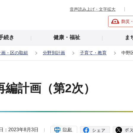
音声読み上げ・文字拡大
防災
手続き
健康・福祉
ま
計画・区の取組
分野別計画
子育て・教育
中野
再編計画（第2次）
日：2023年8月3日
印刷