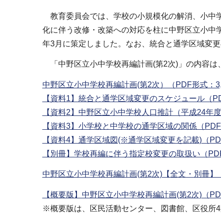
ブ
教育委員会では、学校の小規模化の解消、小中学
ナ
化に伴う改修・改築への対応を柱に中野区立小中学
ビ
年3月に策定しました。なお、統合と通学区域変更
ゲ
ー
「中野区立小中学校再編計画(第2次)」の内容は
シ
中野区立小中学校再編計画(第2次）（PDF形式：3,8
ョ
【資料1】統合と通学区域変更のスケジュール（PDF
ン
【資料2】中野区立小中学校人口推計（平成24年度推
こ
【資料3】小学校と中学校の通学区域の関係（PDF形
こ
【資料4】通学区域図(※通学区域変更を記載)（PDF
か
【別冊】学校再編に伴う指定校変更の取扱い（PDF形
ら
中野区立小中学校再編計画(第2次)【全文・別冊】（P
【概要版】中野区立小中学校再編計画(第2次)（PDF
※概要版は、区民活動センター、図書館、区役所4