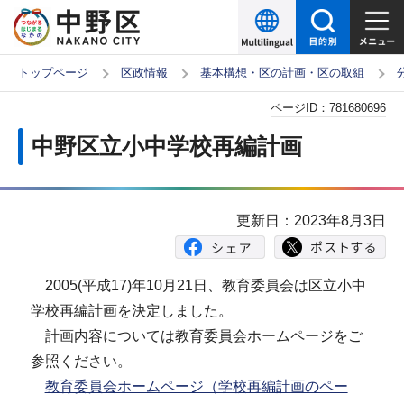
こ
の
ペ
トップページ
区政情報
基本構想・区の計画・区の取組
ー
本
ページID：
781680696
ジ
文
の
中野区立小中学校再編計画
こ
先
こ
頭
か
で
更新日：2023年8月3日
ら
す
2005(平成17)年10月21日、教育委員会は区立小中
学校再編計画を決定しました。
計画内容については教育委員会ホームページをご
参照ください。
教育委員会ホームページ（学校再編計画のペー