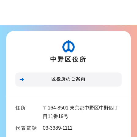
シ
サ
ョ
ブ
ン
ナ
こ
ビ
こ
ゲ
か
ー
ら
中野区役所
シ
ョ
ン
区役所のご案内
こ
こ
ま
住所
〒164-8501 東京都中野区中野四丁
で
目11番19号
代表電話
03-3389-1111