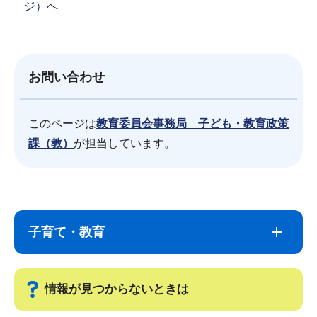
ジ）
へ
お問い合わせ
このページは
教育委員会事務局 子ども・教育政策
課（教）
が担当しています。
サ
本
ブ
文
子育て・教育
ナ
こ
ビ
こ
ゲ
ま
情報が見つからないときは
ー
で