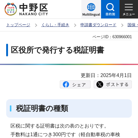
こ
の
ペ
トップページ
くらし・手続き
申請書ダウンロード
国保
ー
本
ページID：
630966001
ジ
文
の
区役所で発行する税証明書
こ
先
こ
頭
か
で
更新日：2025年4月1日
ら
す
税証明書の種類
区税に関する証明書は次の表のとおりです。
手数料は1通につき300円です（軽自動車税の車検