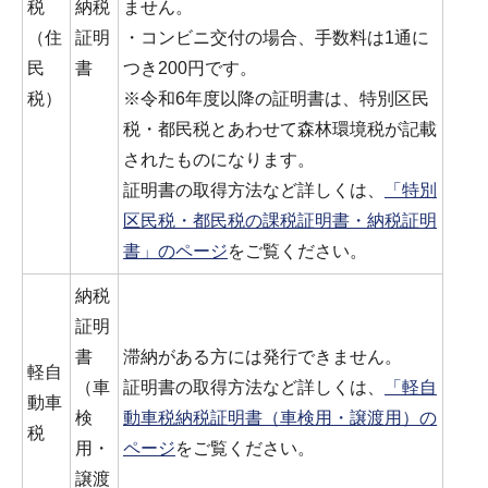
税
納税
ません。
（住
証明
・コンビニ交付の場合、手数料は1通に
民
書
つき200円です。
税）
※令和6年度以降の証明書は、特別区民
税・都民税とあわせて森林環境税が記載
されたものになります。
証明書の取得方法など詳しくは、
「特別
区民税・都民税の課税証明書・納税証明
書」のページ
をご覧ください。
納税
証明
書
滞納がある方には発行できません。
軽自
（車
証明書の取得方法など詳しくは、
「軽自
動車
検
動車税納税証明書（車検用・譲渡用）の
税
用・
ページ
をご覧ください。
譲渡