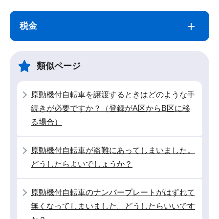
サ
本
ブ
文
税金
ナ
こ
ビ
こ
ゲ
ま
類似ページ
ー
で
シ
原動機付自転車を譲渡するときはどのような手
ョ
続きが必要ですか？（登録がA区からB区に移
ン
る場合）
こ
こ
原動機付自転車が盗難にあってしまいました。
か
どうしたらよいでしょうか？
ら
原動機付自転車のナンバープレートがはずれて
無くなってしまいました。どうしたらいいです