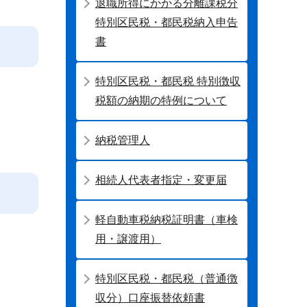
退職所得にかかる分離課税分
特別区民税・都民税納入申告
書
特別区民税・都民税 特別徴収
税額の納期の特例について
納税管理人
相続人代表者指定・変更届
軽自動車税納税証明書（車検
用・譲渡用）
特別区民税・都民税（普通徴
収分）口座振替依頼書