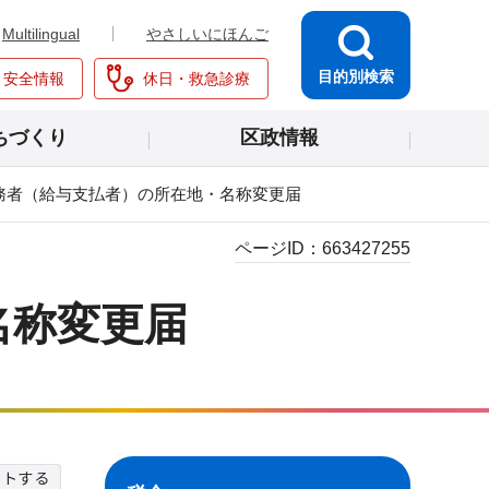
Multilingual
やさしいにほんご
目的別検索
・安全情報
休日・救急診療
ちづくり
区政情報
務者（給与支払者）の所在地・名称変更届
ページID：
663427255
名称変更届