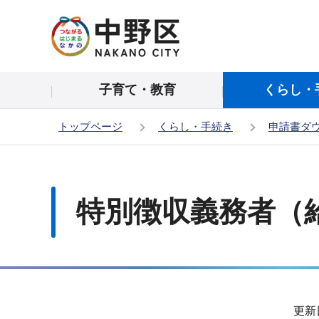
こ
の
ペ
ー
子育て・教育
くらし・
ジ
の
トップページ
くらし・手続き
申請書ダ
先
頭
本
で
文
す
こ
特別徴収義務者（
こ
か
ら
サ
更新