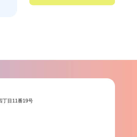
サ
ブ
ナ
ビ
ゲ
ー
シ
ョ
ン
こ
四丁目11番19号
こ
ま
で