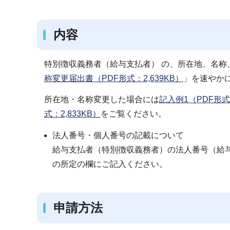
ブ
ナ
内容
ビ
ゲ
ー
特別徴収義務者（給与支払者） の、所在地、名称
シ
称変更届出書（PDF形式：2,639KB）
」を速やか
ョ
所在地・名称変更した場合には
記入例1（PDF形式：
ン
式：2,833KB）
をご覧ください。
こ
こ
法人番号・個人番号の記載について
か
給与支払者（特別徴収義務者）の法人番号（給
ら
の所定の欄にご記入ください。
申請方法