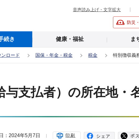
音声読み上げ・文字拡大
防災
手続き
健康・福祉
ま
ウンロード
国保・年金・税金
税金
特別徴収義
給与支払者）の所在地・
日：2024年5月7日
印刷