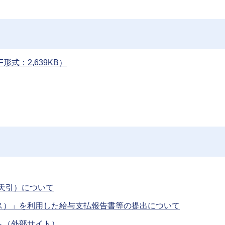
式：2,639KB）
天引）について
クス）」を利用した給与支払報告書等の提出について
ム（外部サイト）