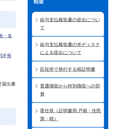
税金
給与支払報告書の提出につい
て
地・名
給与支払報告書の光ディスク
による提出について
DF形
区役所で発行する税証明書
更届出書
普通徴収から特別徴収への切
替
委任状（証明書用 戸籍・住民
票・税）