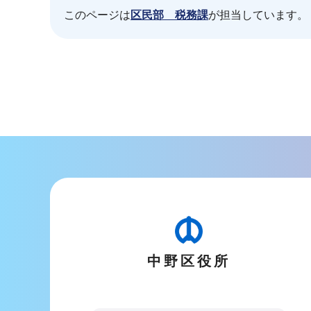
このページは
区民部 税務課
が担当しています。
本
文
こ
こ
ま
で
中野区役所