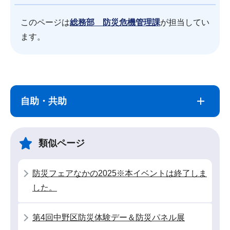
このページは
総務部 防災危機管理課
が担当してい
ます。
サ
本
ブ
文
自助・共助
ナ
こ
ビ
こ
ゲ
ま
類似ページ
ー
で
シ
防災フェアなかの2025※本イベントは終了しま
ョ
した。
ン
こ
第4回中野区防災体験デー＆防災パネル展
こ