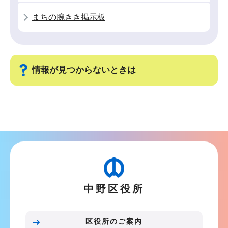
か
まちの腕きき掲示板
ら
情報が見つからないときは
サ
ブ
ナ
ビ
ゲ
ー
中野区役所
シ
ョ
ン
区役所のご案内