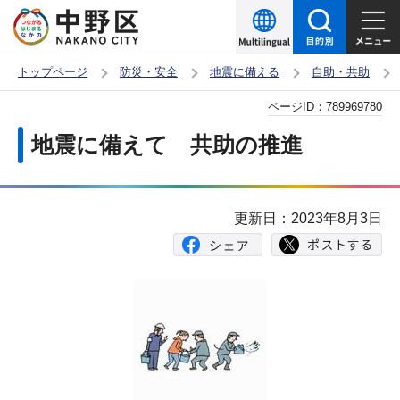
こ
の
ペ
トップページ
防災・安全
地震に備える
自助・共助
ー
本
ページID：
789969780
ジ
文
の
地震に備えて 共助の推進
こ
先
こ
頭
か
で
更新日：2023年8月3日
ら
す