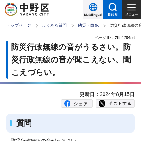
こ
の
ペ
トップページ
よくある質問
防災・防犯
防災行政無線の
ー
本
ページID：
288420453
ジ
文
防災行政無線の音がうるさい。防
の
こ
先
災行政無線の音が聞こえない、聞
こ
頭
こえづらい。
か
で
ら
す
更新日：2024年8月15日
質問
防災行政無線の音がうるさい。