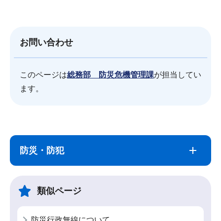
お問い合わせ
このページは
総務部 防災危機管理課
が担当してい
ます。
サ
本
ブ
文
防災・防犯
ナ
こ
ビ
こ
ゲ
ま
類似ページ
ー
で
シ
防災行政無線について