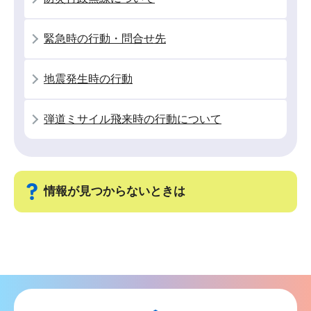
ョ
ン
緊急時の行動・問合せ先
こ
こ
地震発生時の行動
か
ら
弾道ミサイル飛来時の行動について
情報が見つからないときは
サ
ブ
ナ
ビ