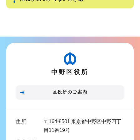
ー
で
シ
サ
ョ
ブ
ン
ナ
こ
ビ
こ
ゲ
か
ー
ら
中野区役所
シ
ョ
ン
区役所のご案内
こ
こ
ま
住所
〒164-8501 東京都中野区中野四丁
で
目11番19号