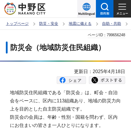
こ
の
ペ
トップページ
防災・安全
地震に備える
自助・共助
ー
本
ページID：
799656248
ジ
文
の
防災会（地域防災住民組織）
こ
先
こ
頭
か
で
更新日：2025年4月18日
ら
す
地域防災住民組織である「防災会」は、町会・自治
会をベースに、区内に113組織あり、地域の防災力向
上を目的とした自主防災組織です。
防災会の会員は、年齢・性別・国籍を問わず、区内
にお住まいの皆さま一人ひとりになります。