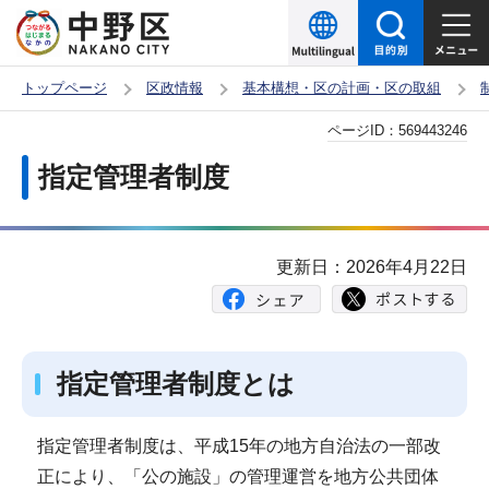
こ
の
ペ
トップページ
区政情報
基本構想・区の計画・区の取組
ー
本
ページID：
569443246
ジ
文
の
指定管理者制度
こ
先
こ
頭
か
で
更新日：2026年4月22日
ら
す
指定管理者制度とは
指定管理者制度は、平成15年の地方自治法の一部改
正により、「公の施設」の管理運営を地方公共団体