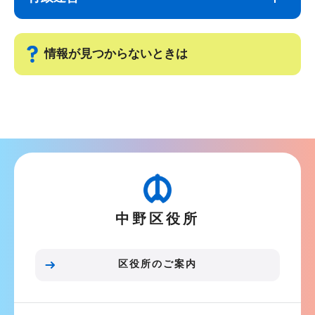
ナ
こ
ビ
こ
ゲ
ま
情報が見つからないときは
ー
で
シ
サ
ョ
ブ
ン
ナ
こ
ビ
こ
ゲ
か
ー
ら
中野区役所
シ
ョ
ン
区役所のご案内
こ
こ