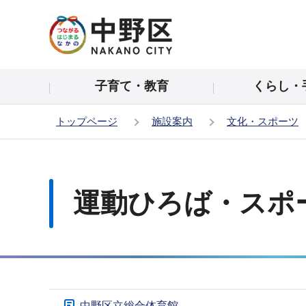
こ
の
ペ
ー
子育て・教育
くらし・
ジ
の
トップページ
施設案内
文化・スポーツ
先
頭
本
で
文
す
こ
運動ひろば・スポ
こ
か
ら
サ
中野区立総合体育館