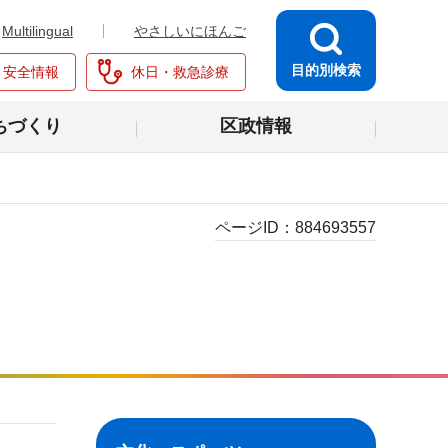
Multilingual
やさしいにほんご
目的別検索
・安全情報
休日・救急診療
ちづくり
区政情報
ページID：
884693557