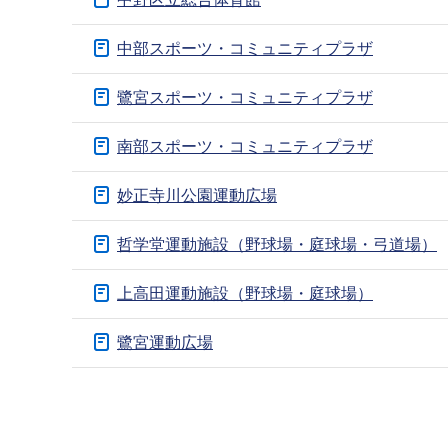
ブ
ナ
中部スポーツ・コミュニティプラザ
ビ
ゲ
鷺宮スポーツ・コミュニティプラザ
ー
南部スポーツ・コミュニティプラザ
シ
ョ
妙正寺川公園運動広場
ン
こ
哲学堂運動施設（野球場・庭球場・弓道場）
こ
か
上高田運動施設（野球場・庭球場）
ら
鷺宮運動広場
本
文