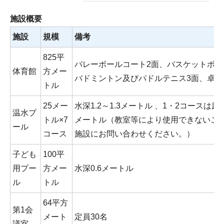
施設概要
施設
規模
備考
825平
バレーボールコート2面、バスケットボー
体育館
方メー
バドミントン及びパドルテニス3面、卓球
トル
25メー
水深1.2～1.3メートル 、1・2コースは
温水プ
トル×7
メートル（教室等により使用できないこ
ール
コース
施設にお問い合わせください。）
子ども
100平
用プー
方メー
水深0.6メートル
ル
トル
64平方
第1会
メート
定員30名
議室