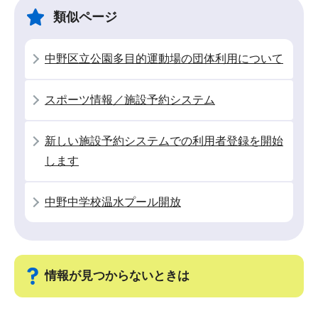
ゲ
ま
類似ページ
ー
で
シ
中野区立公園多目的運動場の団体利用について
ョ
ン
スポーツ情報／施設予約システム
こ
こ
新しい施設予約システムでの利用者登録を開始
か
します
ら
中野中学校温水プール開放
情報が見つからないときは