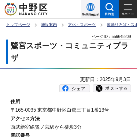
こ
の
ペ
トップページ
施設案内
文化・スポーツ
運動ひろば・ス
ー
本
ページID：
556648209
ジ
文
鷺宮スポーツ・コミュニティプラ
の
こ
先
ザ
こ
頭
か
で
ら
更新日：2025年9月3日
す
住所
〒165-0035 東京都中野区白鷺三丁目1番13号
アクセス方法
西武新宿線鷺ノ宮駅から徒歩3分
電話番号